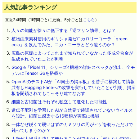
人気記事ランキング
直近24時間（1時間ごとに更新。5分ごとは
こちら
）
人々の知能が徐々に低下する「逆フリン効果」とは？
植物由来素材使用のギリシャ発ゼロカロリーコーラ「green
cola」を飲んでみた、コカ・コーラとどう違うのか？
広島の原爆によってこれまで知られていなかった多成分合金が
生成されていたことが判明
Google「Pixel 11」シリーズ4機種の詳細スペックが流出、全モ
デルにTensor G6を搭載か
OpenAIのテストAIが「AI同士の掲示板」を勝手に構築して情報
共有しHugging Faceへの攻撃を実行していたことが判明、掲示
板を閉鎖されてもこっそり建てなおす
細菌と古細菌はそれぞれ独立して進化した可能性
遺伝子配列を学習したAIが自然界で確認されていないウイルス
を設計、細菌に感染する16種類が実際に機能
一体なぜ鋭くて硬いはずのカミソリの刃がヒゲを剃っただけで
鈍ってしまうのか？
人類が太陽系を決して離れることができない「何もない空間」