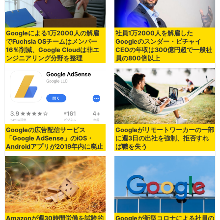
Googleによる1万2000人の解雇
社員1万2000人を解雇した
でFuchsia OSチームはメンバー
Googleのスンダー・ピチャイ
16％削減、Google Cloudは非エ
CEOの年収は300億円超で一般社
ンジニアリング分野を整理
員の800倍以上
Googleの広告配信サービス
Googleがリモートワーカーの一部
「Google AdSense」のiOS・
に週3日の出社を強制、拒否すれ
Androidアプリが2019年内に廃止
ば職を失う
Amazonが週30時間労働を試験的
Googleが新型コロナによる社員の