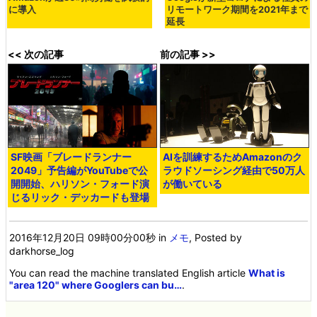
に導入
リモートワーク期間を2021年まで
延長
<< 次の記事
前の記事 >>
SF映画「ブレードランナー
AIを訓練するためAmazonのク
2049」予告編がYouTubeで公
ラウドソーシング経由で50万人
開開始、ハリソン・フォード演
が働いている
じるリック・デッカードも登場
2016年12月20日 09時00分00秒
in
メモ
, Posted by
darkhorse_log
You can read the machine translated English article
What is
"area 120" where Googlers can bu…
.