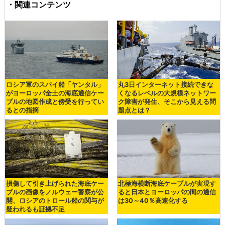
・関連コンテンツ
ロシア軍のスパイ船「ヤンタル」
丸3日インターネット接続できな
がヨーロッパ全土の海底通信ケー
くなるレベルの大規模ネットワー
ブルの地図作成と傍受を行ってい
ク障害が発生、そこから見える問
るとの指摘
題点とは？
損傷して引き上げられた海底ケー
北極海横断海底ケーブルが実現す
ブルの画像をノルウェー警察が公
ると日本とヨーロッパの間の通信
開、ロシアのトロール船の関与が
は30～40％高速化する
疑われるも証拠不足