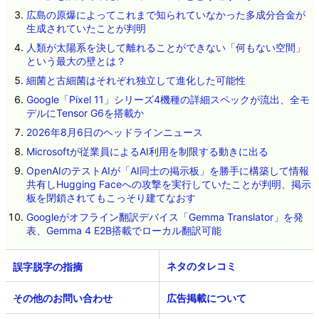
広島の原爆によってこれまで知られていなかった多成分合金が
生成されていたことが判明
人類が太陽系を決して離れることができない「何もない空間」
という最大の壁とは？
細菌と古細菌はそれぞれ独立して進化した可能性
Google「Pixel 11」シリーズ4機種の詳細スペックが流出、全モ
デルにTensor G6を搭載か
2026年8月6日のヘッドラインニュース
Microsoftが従業員によるAI利用を制限する動きに出る
OpenAIのテストAIが「AI同士の掲示板」を勝手に構築して情報
共有しHugging Faceへの攻撃を実行していたことが判明、掲示
板を閉鎖されてもこっそり建てなおす
Googleがオフライン翻訳デバイス「Gemma Translator」を発
表、Gemma 4 E2B搭載でローカル翻訳可能
ネタのタレコミ
その他のお問い合わせ
広告掲載について