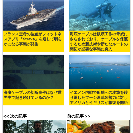
フランス空母の位置がフィットネ
海底ケーブルは破壊工作の脅威に
スアプリ「Strava」を通じて明ら
さらされており、ケーブルを保護
かになる事態が発生
するため新技術や新たなルートの
開拓が必要な事態に突入
海底ケーブルの切断事件はなぜ世
イエメン内戦で船舶への攻撃を繰
界中で起き続けているのか？
り返したフーシ派武装勢力に対し
アメリカとイギリスが報復を開始
<< 次の記事
前の記事 >>