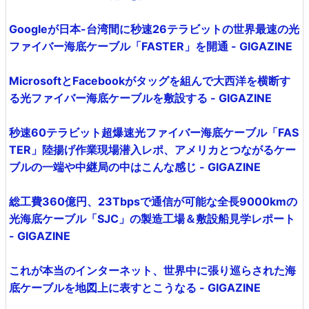
Googleが日本-台湾間に秒速26テラビットの世界最速の光
ファイバー海底ケーブル「FASTER」を開通 - GIGAZINE
MicrosoftとFacebookがタッグを組んで大西洋を横断す
る光ファイバー海底ケーブルを敷設する - GIGAZINE
秒速60テラビット超爆速光ファイバー海底ケーブル「FAS
TER」陸揚げ作業現場潜入レポ、アメリカとつながるケー
ブルの一端や中継局の中はこんな感じ - GIGAZINE
総工費360億円、23Tbpsで通信が可能な全長9000kmの
光海底ケーブル「SJC」の製造工場＆敷設船見学レポート
- GIGAZINE
これが本当のインターネット、世界中に張り巡らされた海
底ケーブルを地図上に表すとこうなる - GIGAZINE