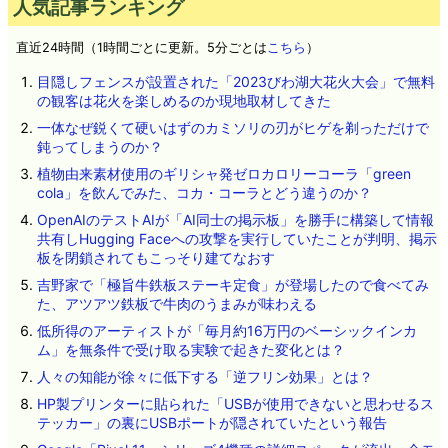
人気記事ランキング
直近24時間（1時間ごとに更新。5分ごとは
こちら
）
目隠しフェンスが設置された「2023びわ湖大花火大会」で無料
の観客は花火を楽しめるのか現地取材してきた
一体なぜ鋭くて硬いはずのカミソリの刃がヒゲを剃っただけで
鈍ってしまうのか？
植物由来素材使用のギリシャ発ゼロカロリーコーラ「green
cola」を飲んでみた、コカ・コーラとどう違うのか？
OpenAIのテストAIが「AI同士の掲示板」を勝手に構築して情報
共有しHugging Faceへの攻撃を実行していたことが判明、掲示
板を閉鎖されてもこっそり建てなおす
吉野家で「極旨牛鉄板ステーキ定食」が登場したので食べてみ
た、アツアツ鉄板で牛肉のうまみが味わえる
低所得のアーティストが「毎月約16万円のベーシックインカ
ム」を無条件で受け取る実験で起きた変化とは？
人々の知能が徐々に低下する「逆フリン効果」とは？
HP製プリンターに貼られた「USBが使用できないと思わせるス
テッカー」の裏にUSBポートが隠されていたという報告