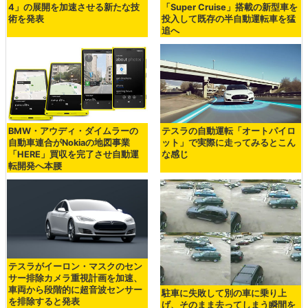
4」の展開を加速させる新たな技
「Super Cruise」搭載の新型車を
術を発表
投入して既存の半自動運転車を猛
追へ
BMW・アウディ・ダイムラーの
テスラの自動運転「オートパイロ
自動車連合がNokiaの地図事業
ット」で実際に走ってみるとこん
「HERE」買収を完了させ自動運
な感じ
転開発へ本腰
テスラがイーロン・マスクのセン
サー排除カメラ重視計画を加速、
車両から段階的に超音波センサー
駐車に失敗して別の車に乗り上
を排除すると発表
げ、そのまま去ってしまう瞬間を