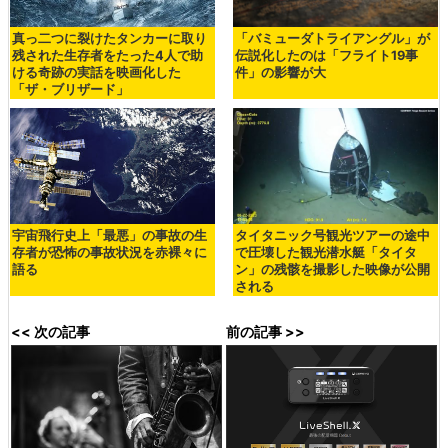
真っ二つに裂けたタンカーに取り
「バミューダトライアングル」が
残された生存者をたった4人で助
伝説化したのは「フライト19事
ける奇跡の実話を映画化した
件」の影響が大
「ザ・ブリザード」
宇宙飛行史上「最悪」の事故の生
タイタニック号観光ツアーの途中
存者が恐怖の事故状況を赤裸々に
で圧壊した観光潜水艇「タイタ
語る
ン」の残骸を撮影した映像が公開
される
<< 次の記事
前の記事 >>