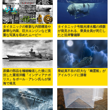
タイタニックの斬新な内部構造や
タイタニック号観光潜水艦の残骸
豪華な内装、巨大エンジンなど貴
が発見される、乗員全員が死亡し
重な写真を収めたムービー
たと沿岸警備隊
原爆の部品を極秘輸送した後に沈
乗組員不在の巨大な「幽霊船」が
没した重巡洋艦「インディアナポ
アイルランドに漂着
リス」をポール・アレン氏らが深
海で発見