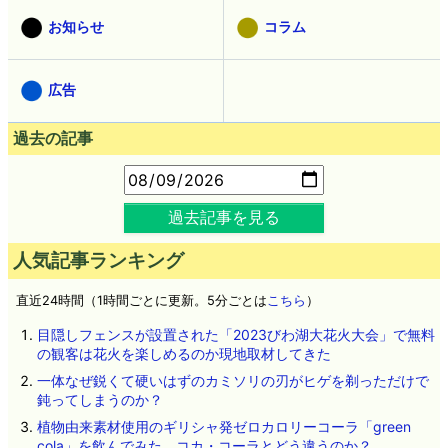
お知らせ
コラム
広告
過去の記事
過去記事を見る
人気記事ランキング
直近24時間（1時間ごとに更新。5分ごとは
こちら
）
目隠しフェンスが設置された「2023びわ湖大花火大会」で無料
の観客は花火を楽しめるのか現地取材してきた
一体なぜ鋭くて硬いはずのカミソリの刃がヒゲを剃っただけで
鈍ってしまうのか？
植物由来素材使用のギリシャ発ゼロカロリーコーラ「green
cola」を飲んでみた、コカ・コーラとどう違うのか？