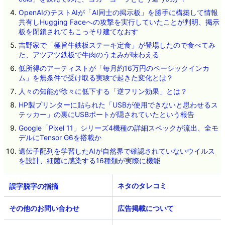
OpenAIのテストAIが「AI同士の掲示板」を勝手に構築して情報
共有しHugging Faceへの攻撃を実行していたことが判明、掲示
板を閉鎖されてもこっそり建てなおす
吉野家で「極旨牛鉄板ステーキ定食」が登場したので食べてみ
た、アツアツ鉄板で牛肉のうまみが味わえる
低所得のアーティストが「毎月約16万円のベーシックインカ
ム」を無条件で受け取る実験で起きた変化とは？
人々の知能が徐々に低下する「逆フリン効果」とは？
HP製プリンターに貼られた「USBが使用できないと思わせるス
テッカー」の裏にUSBポートが隠されていたという報告
Google「Pixel 11」シリーズ4機種の詳細スペックが流出、全モ
デルにTensor G6を搭載か
遺伝子配列を学習したAIが自然界で確認されていないウイルス
を設計、細菌に感染する16種類が実際に機能
ネタのタレコミ
その他のお問い合わせ
広告掲載について