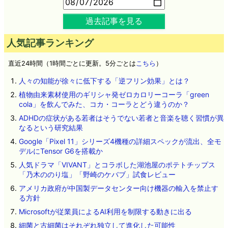
過去記事を見る
人気記事ランキング
直近24時間（1時間ごとに更新。5分ごとは
こちら
）
人々の知能が徐々に低下する「逆フリン効果」とは？
植物由来素材使用のギリシャ発ゼロカロリーコーラ「green
cola」を飲んでみた、コカ・コーラとどう違うのか？
ADHDの症状がある若者はそうでない若者と音楽を聴く習慣が異
なるという研究結果
Google「Pixel 11」シリーズ4機種の詳細スペックが流出、全モ
デルにTensor G6を搭載か
人気ドラマ「VIVANT」とコラボした湖池屋のポテトチップス
「乃木ののり塩」「野崎のケバブ」試食レビュー
アメリカ政府が中国製データセンター向け機器の輸入を禁止す
る方針
Microsoftが従業員によるAI利用を制限する動きに出る
細菌と古細菌はそれぞれ独立して進化した可能性