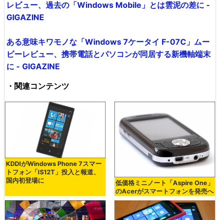
レビュー、過去の「Windows Mobile」とは雲泥の差に -
GIGAZINE
ある意味キワモノな「Windows 7ケータイ F-07C」ムー
ビーレビュー、携帯電話とパソコンが同居する新機軸端末
に - GIGAZINE
・関連コンテンツ
KDDIがWindows Phone 7スマー
トフォン「IS12T」投入と報道、
国内初登場に
低価格ミニノート「Aspire One」
のAcerがスマートフォンを発売へ