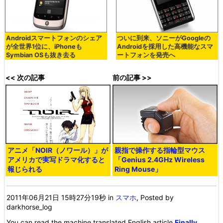
Androidスマートフォンのシェア
ついに到来、ソニーがGoogleの
が全世界1位に、iPhoneも
Androidを採用した高機能なスマ
Symbian OSも抜き去る
ートフォンを発売へ
<< 次の記事
前の記事 >>
アニメ「NOIR（ノワール）」が
親指で操作する指輪型マウス
アメリカで実写ドラマ化すると
「Genius 2.4GHz Wireless
報じられる
Ring Mouse」
2011年06月21日 15時27分19秒
in
スマホ
, Posted by
darkhorse_log
You can read the machine translated English article
Finally