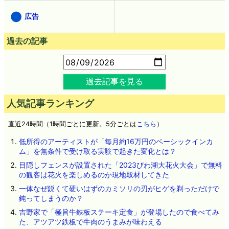
広告
過去の記事
過去記事を見る
人気記事ランキング
直近24時間（1時間ごとに更新。5分ごとは
こちら
）
低所得のアーティストが「毎月約16万円のベーシックインカ
ム」を無条件で受け取る実験で起きた変化とは？
目隠しフェンスが設置された「2023びわ湖大花火大会」で無料
の観客は花火を楽しめるのか現地取材してきた
一体なぜ鋭くて硬いはずのカミソリの刃がヒゲを剃っただけで
鈍ってしまうのか？
吉野家で「極旨牛鉄板ステーキ定食」が登場したので食べてみ
た、アツアツ鉄板で牛肉のうまみが味わえる