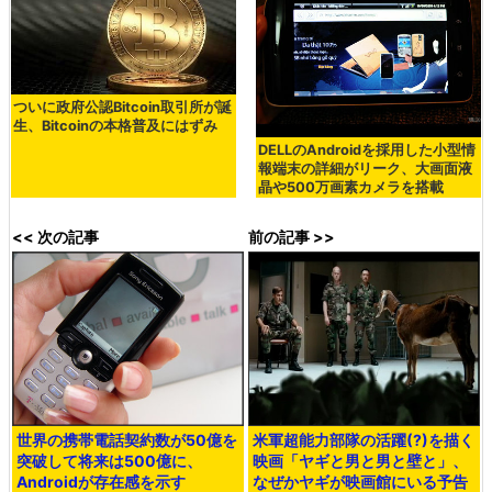
ついに政府公認Bitcoin取引所が誕
生、Bitcoinの本格普及にはずみ
DELLのAndroidを採用した小型情
報端末の詳細がリーク、大画面液
晶や500万画素カメラを搭載
<< 次の記事
前の記事 >>
世界の携帯電話契約数が50億を
米軍超能力部隊の活躍(?)を描く
突破して将来は500億に、
映画「ヤギと男と男と壁と」、
Androidが存在感を示す
なぜかヤギが映画館にいる予告