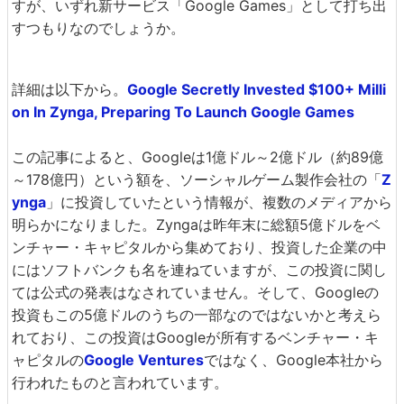
すが、いずれ新サービス「Google Games」として打ち出
すつもりなのでしょうか。
詳細は以下から。
Google Secretly Invested $100+ Milli
on In Zynga, Preparing To Launch Google Games
この記事によると、Googleは1億ドル～2億ドル（約89億
～178億円）という額を、ソーシャルゲーム製作会社の「
Z
ynga
」に投資していたという情報が、複数のメディアから
明らかになりました。Zyngaは昨年末に総額5億ドルをベ
ンチャー・キャピタルから集めており、投資した企業の中
にはソフトバンクも名を連ねていますが、この投資に関し
ては公式の発表はなされていません。そして、Googleの
投資もこの5億ドルのうちの一部なのではないかと考えら
れており、この投資はGoogleが所有するベンチャー・キ
ャピタルの
Google Ventures
ではなく、Google本社から
行われたものと言われています。