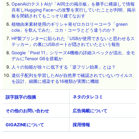
OpenAIのテストAIが「AI同士の掲示板」を勝手に構築して情報
共有しHugging Faceへの攻撃を実行していたことが判明、掲示
板を閉鎖されてもこっそり建てなおす
植物由来素材使用のギリシャ発ゼロカロリーコーラ「green
cola」を飲んでみた、コカ・コーラとどう違うのか？
HP製プリンターに貼られた「USBが使用できないと思わせるス
テッカー」の裏にUSBポートが隠されていたという報告
Google「Pixel 11」シリーズ4機種の詳細スペックが流出、全モ
デルにTensor G6を搭載か
人々の知能が徐々に低下する「逆フリン効果」とは？
遺伝子配列を学習したAIが自然界で確認されていないウイルス
を設計、細菌に感染する16種類が実際に機能
ネタのタレコミ
その他のお問い合わせ
広告掲載について
GIGAZINEについて
採用情報