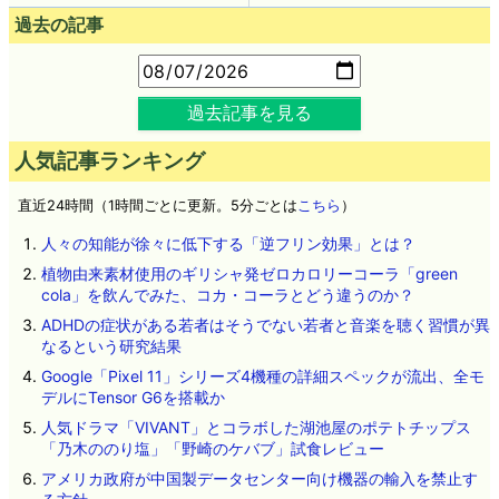
過去の記事
過去記事を見る
人気記事ランキング
直近24時間（1時間ごとに更新。5分ごとは
こちら
）
人々の知能が徐々に低下する「逆フリン効果」とは？
植物由来素材使用のギリシャ発ゼロカロリーコーラ「green
cola」を飲んでみた、コカ・コーラとどう違うのか？
ADHDの症状がある若者はそうでない若者と音楽を聴く習慣が異
なるという研究結果
Google「Pixel 11」シリーズ4機種の詳細スペックが流出、全モ
デルにTensor G6を搭載か
人気ドラマ「VIVANT」とコラボした湖池屋のポテトチップス
「乃木ののり塩」「野崎のケバブ」試食レビュー
アメリカ政府が中国製データセンター向け機器の輸入を禁止す