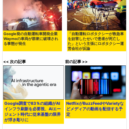
Google発の自動運転車開発企業
「自動運転ロボタクシーが救急車
Waymoの車両が群衆に破壊され
を妨害したせいで患者が死亡し
る事態が発生
た」という主張にロボタクシー運
営会社が反論
<< 次の記事
前の記事 >>
Google調査で83％の組織がAI
NetflixがBuzzFeedやVarietyな
インフラ刷新を必要視、AIエー
どメディアの動画を配信する予
ジェント時代に従来基盤の限界
定
が浮き彫りに