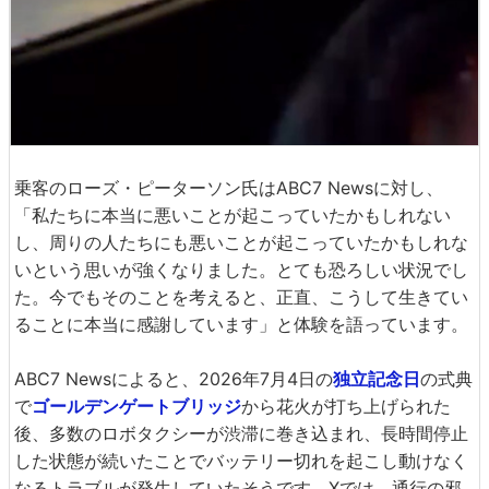
乗客のローズ・ピーターソン氏はABC7 Newsに対し、
「私たちに本当に悪いことが起こっていたかもしれない
し、周りの人たちにも悪いことが起こっていたかもしれな
いという思いが強くなりました。とても恐ろしい状況でし
た。今でもそのことを考えると、正直、こうして生きてい
ることに本当に感謝しています」と体験を語っています。
ABC7 Newsによると、2026年7月4日の
独立記念日
の式典
で
ゴールデンゲートブリッジ
から花火が打ち上げられた
後、多数のロボタクシーが渋滞に巻き込まれ、長時間停止
した状態が続いたことでバッテリー切れを起こし動けなく
なるトラブルが発生していたそうです。Xでは、通行の邪