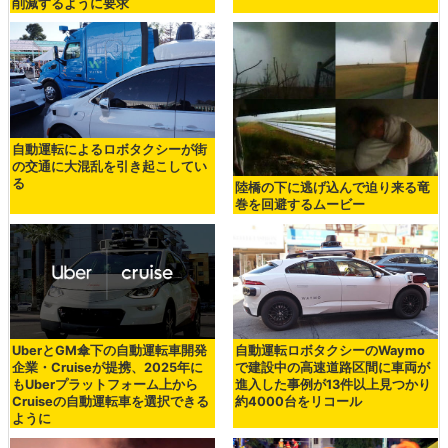
削減するように要求
自動運転によるロボタクシーが街
の交通に大混乱を引き起こしてい
る
陸橋の下に逃げ込んで迫り来る竜
巻を回避するムービー
UberとGM傘下の自動運転車開発
自動運転ロボタクシーのWaymo
企業・Cruiseが提携、2025年に
で建設中の高速道路区間に車両が
もUberプラットフォーム上から
進入した事例が13件以上見つかり
Cruiseの自動運転車を選択できる
約4000台をリコール
ように