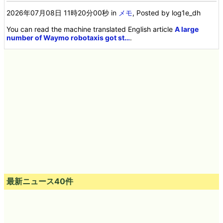
2026年07月08日 11時20分00秒
in
メモ
, Posted by log1e_dh
You can read the machine translated English article
A large
number of Waymo robotaxis got st…
.
最新ニュース40件