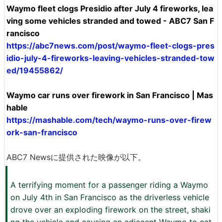
Waymo fleet clogs Presidio after July 4 fireworks, lea
ving some vehicles stranded and towed - ABC7 San F
rancisco
https://abc7news.com/post/waymo-fleet-clogs-pres
idio-july-4-fireworks-leaving-vehicles-stranded-tow
ed/19455862/
Waymo car runs over firework in San Francisco | Mas
hable
https://mashable.com/tech/waymo-runs-over-firew
ork-san-francisco
ABC7 Newsに提供された映像が以下。
A terrifying moment for a passenger riding a Waymo
on July 4th in San Francisco as the driverless vehicle
drove over an exploding firework on the street, shaki
ng the vehicle and causing an adjacent Waymo to cat