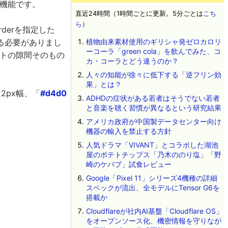
る機能です。
直近24時間（1時間ごとに更新。5分ごとは
こち
ら
）
derを指定した
る必要がありまし
植物由来素材使用のギリシャ発ゼロカロリ
ーコーラ「green cola」を飲んでみた、コ
イアウトの隙間そのもの
カ・コーラとどう違うのか？
人々の知能が徐々に低下する「逆フリン効
果」とは？
2px幅、「
#d4d0
ADHDの症状がある若者はそうでない若者
と音楽を聴く習慣が異なるという研究結果
アメリカ政府が中国製データセンター向け
機器の輸入を禁止する方針
人気ドラマ「VIVANT」とコラボした湖池
屋のポテトチップス「乃木ののり塩」「野
崎のケバブ」試食レビュー
Google「Pixel 11」シリーズ4機種の詳細
スペックが流出、全モデルにTensor G6を
搭載か
Cloudflareが社内AI基盤「Cloudflare OS」
をオープンソース化、機密情報を守りなが