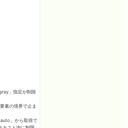
 gray」指定が削除
ayer要素の境界で止ま
r: auto」から取得で
テキスト内に制限