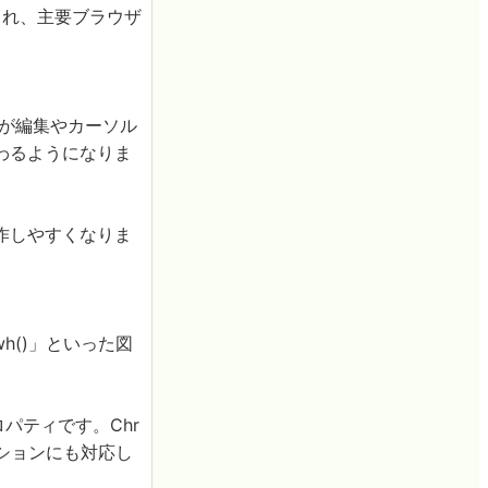
追加され、主要ブラウザ
ーザーが編集やカーソル
わるようになりま
作しやすくなりま
xywh()」といった図
ロパティです。Chr
ーションにも対応し