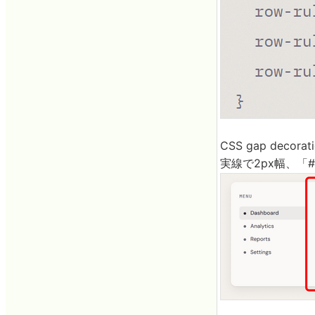
CSS gap de
実線で2px幅、「