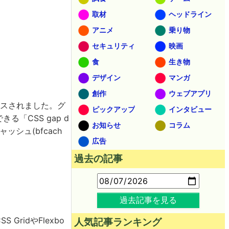
取材
ヘッドライン
アニメ
乗り物
セキュリティ
映画
食
生き物
デザイン
マンガ
創作
ウェブアプリ
ースされました。グ
ピックアップ
インタビュー
「CSS gap d
お知らせ
コラム
ッシュ(bfcach
広告
過去の記事
過去記事を見る
 GridやFlexbo
人気記事ランキング