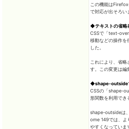
この機能はFiref
で対応が出そろい
◆テキストの省略
CSSで「text-o
移動などの操作を
した。
これにより、省略
す。この変更は編
◆shape-out
CSSの「shape-o
形関数を利用でき
shape-out
ome 149では
やすくなっていま