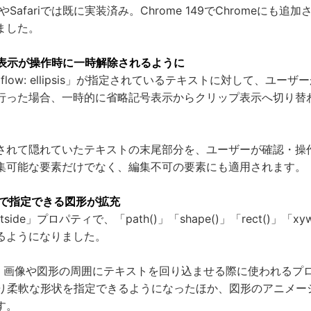
oxやSafariでは既に実装済み。Chrome 149でChromeにも
ました。
表示が操作時に一時解除されるように
verflow: ellipsis」が指定されているテキストに対して、ユ
行った場合、一時的に省略記号表示からクリップ表示へ切り替
されて隠れていたテキストの末尾部分を、ユーザーが確認・操
集可能な要素だけでなく、編集不可の要素にも適用されます。
sideで指定できる図形が拡充
utside」プロパティで、「path()」「shape()」「rect()」「
るようになりました。
sideは、画像や図形の周囲にテキストを回り込ませる際に使われるプ
、より柔軟な形状を指定できるようになったほか、図形のアニメ
す。