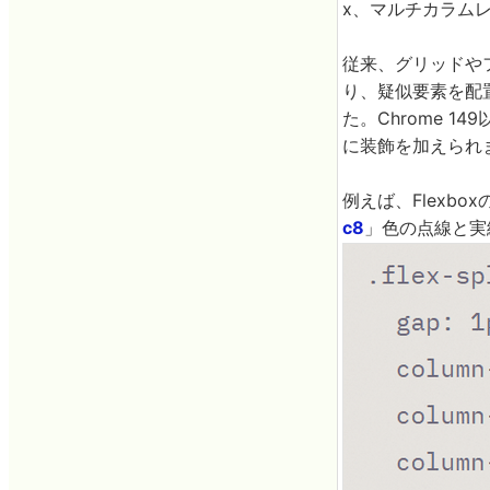
x、マルチカラム
従来、グリッドや
り、疑似要素を配
た。Chrome 14
に装飾を加えられ
例えば、Flexb
c8
」色の点線と実