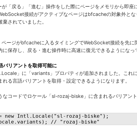
ーザーが「戻る」「進む」操作をした際にページをメモリから即座
ebSocket接続がアクティブなページはbfcacheの対象外と
破棄されていました。
では、ページがbfcacheに入るタイミングでWebSocket接続を
内に保存し、戻る・進む操作時に高速に復元できるようになっ
leで言語バリアントを取得可能に
「Intl.Locale」に「variants」プロパティが追加されました。これ
まれる言語バリアントを取得・設定できるようになります。
コードでロケール「sl-rozaj-biske」に含まれるバリアント「ro
= new Intl.Locale("sl-rozaj-biske");

ocale.variants); // "rozaj-biske"