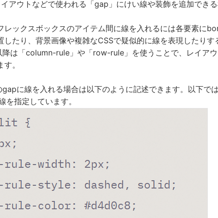
レイアウトなどで使われる「gap」にけい線や装飾を追加でき
フレックスボックスのアイテム間に線を入れるには各要素にbor
置したり、背景画像や複雑なCSSで疑似的に線を表現したりす
9以降は「column-rule」や「row-rule」を使うことで、レ
ます。
oxのgapに線を入れる場合は以下のように記述できます。以下では
線を指定しています。