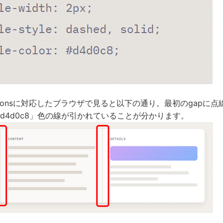
corationsに対応したブラウザで見ると以下の通り。最初のgapに点
#d4d0c8」色の線が引かれていることが分かります。