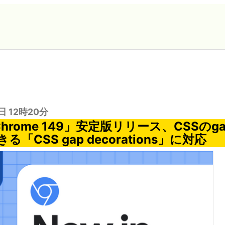
日 12時20分
 Chrome 149」安定版リリース、CSSの
「CSS gap decorations」に対応