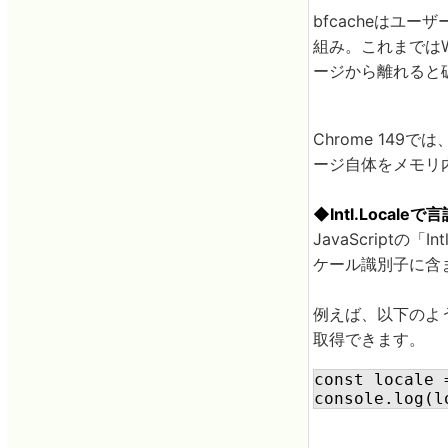
bfcacheはユ
組み。これまではW
ージから離れると
Chrome 149
ージ自体をメモリ
◆Intl.Loca
JavaScriptの
ケール識別子に含
例えば、以下のような
取得できます。
const locale 
console.log(l