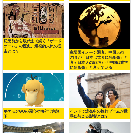
紀元前から現代まで続く「ボード
ゲーム」の歴史、爆発的人気の理
由とは？
主要国イメージ調査、中国人の
71％が「日本は世界に悪影響」と
考え日本人の52％が「中国は世界
に悪影響」と考えている
ポケモンGOの関心が海外で急降
インドで爆発中の旅行ブームが世
下
界に与える影響とは？