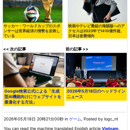
サッカー・ワールドカップのスポ
映画やテレビ番組の海賊版へのア
ンサーは世界経済の情勢を反映し
クセスは2023年で1410億件超、
ている
日本は改善傾向
<< 次の記事
前の記事 >>
Google検索公式による「生成
2026年5月18日のヘッドライン
型AI機能向けにウェブサイトを
ニュース
最適化する方法」
2026年05月18日 20時21分00秒
in
ゲーム
, Posted by logc_nt
You can read the machine translated English article
Vietnam,