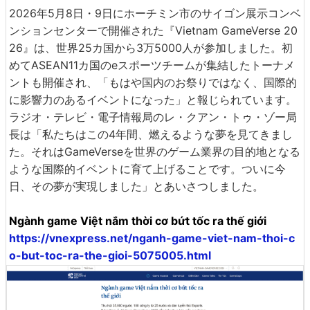
2026年5月8日・9日にホーチミン市のサイゴン展示コンベ
ンションセンターで開催された『Vietnam GameVerse 20
26』は、世界25カ国から3万5000人が参加しました。初
めてASEAN11カ国のeスポーツチームが集結したトーナメ
ントも開催され、「もはや国内のお祭りではなく、国際的
に影響力のあるイベントになった」と報じられています。
ラジオ・テレビ・電子情報局のレ・クアン・トゥ・ゾー局
長は「私たちはこの4年間、燃えるような夢を見てきまし
た。それはGameVerseを世界のゲーム業界の目的地となる
ような国際的イベントに育て上げることです。ついに今
日、その夢が実現しました」とあいさつしました。
Ngành game Việt nắm thời cơ bứt tốc ra thế giới
https://vnexpress.net/nganh-game-viet-nam-thoi-c
o-but-toc-ra-the-gioi-5075005.html