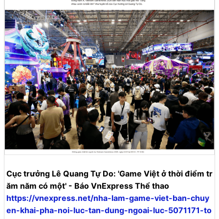
Cục trưởng Lê Quang Tự Do: 'Game Việt ở thời điểm tr
ăm năm có một' - Báo VnExpress Thể thao
https://vnexpress.net/nha-lam-game-viet-ban-chuy
en-khai-pha-noi-luc-tan-dung-ngoai-luc-5071171-to