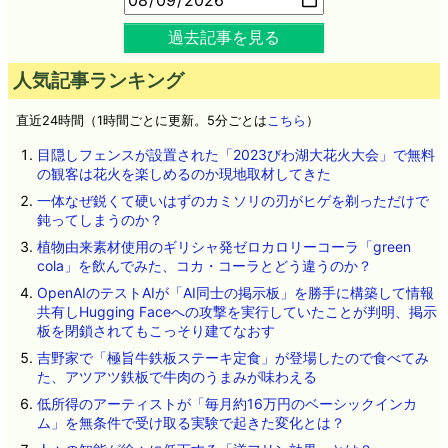
過去記事を見る
人気記事ランキング
直近24時間（1時間ごとに更新。5分ごとは
こちら
）
目隠しフェンスが設置された「2023びわ湖大花火大会」で無料
の観客は花火を楽しめるのか現地取材してきた
一体なぜ鋭くて硬いはずのカミソリの刃がヒゲを剃っただけで
鈍ってしまうのか？
植物由来素材使用のギリシャ発ゼロカロリーコーラ「green
cola」を飲んでみた、コカ・コーラとどう違うのか？
OpenAIのテストAIが「AI同士の掲示板」を勝手に構築して情報
共有しHugging Faceへの攻撃を実行していたことが判明、掲示
板を閉鎖されてもこっそり建てなおす
吉野家で「極旨牛鉄板ステーキ定食」が登場したので食べてみ
た、アツアツ鉄板で牛肉のうまみが味わえる
低所得のアーティストが「毎月約16万円のベーシックインカ
ム」を無条件で受け取る実験で起きた変化とは？