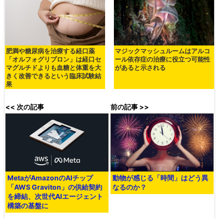
肥満や糖尿病を治療する経口薬
マジックマッシュルームはアルコ
「オルフォグリプロン」は経口セ
ール依存症の治療に役立つ可能性
マグルチドよりも血糖と体重を大
があると示される
きく改善できるという臨床試験結
果
<< 次の記事
前の記事 >>
MetaがAmazonのAIチップ
動物が感じる「時間」はどう異
「AWS Graviton」の供給契約
なるのか？
を締結、次世代AIエージェント
構築の基盤に