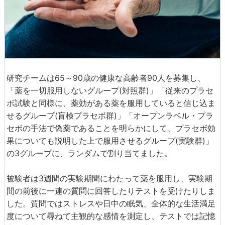
研究チームは65～90歳の健康な高齢者90人を募集し、
「薬を一切服用しないグループ(対照群)」「従来のプラセ
ボ試験と同様に、薬効がある薬を服用していると信じ込ま
せるグループ(盲検プラセボ群)」「オープンラベル・プラ
セボの手法で偽薬であることを明らかにして、プラセボ効
果についても説明した上で服用させるグループ(実験群)」
の3グループに、ランダムで割り当てました。
被験者は3週間の実験期間にわたって薬を服用し、実験期
間の前後に一連の質問に回答したりテストを受けたりしま
した。質問ではストレスや日中の眠気、全体的な生活満足
度について尋ねて主観的な感情を測定し、テストでは記憶