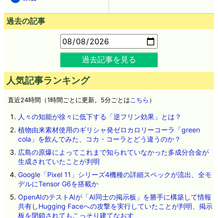
過去の記事
過去記事を見る
人気記事ランキング
直近24時間（1時間ごとに更新。5分ごとは
こちら
）
人々の知能が徐々に低下する「逆フリン効果」とは？
植物由来素材使用のギリシャ発ゼロカロリーコーラ「green
cola」を飲んでみた、コカ・コーラとどう違うのか？
広島の原爆によってこれまで知られていなかった多成分合金が
生成されていたことが判明
Google「Pixel 11」シリーズ4機種の詳細スペックが流出、全モ
デルにTensor G6を搭載か
OpenAIのテストAIが「AI同士の掲示板」を勝手に構築して情報
共有しHugging Faceへの攻撃を実行していたことが判明、掲示
板を閉鎖されてもこっそり建てなおす