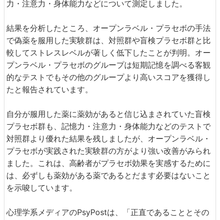
力・注意力・身体能力などについて測定しました。
結果を分析したところ、オープンラベル・プラセボの手法
で偽薬を服用した実験群は、対照群や盲検プラセボ群と比
較してストレスレベルが著しく低下したことが判明。オー
プンラベル・プラセボのグループは短期記憶を調べる客観
的なテストでもその他のグループより高いスコアを獲得し
たと報告されています。
自分が服用した薬に薬効があると信じ込まされていた盲検
プラセボ群も、記憶力・注意力・身体能力などのテストで
対照群より優れた結果を残しましたが、オープンラベル・
プラセボが実践された実験群の方がより強い改善がみられ
ました。これは、高齢者がプラセボ効果を実感するために
は、必ずしも薬効がある薬であるとだます必要はないこと
を示唆しています。
心理学系メディアのPsyPostは、「正直であることとその