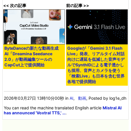
<< 次の記事
前の記事 >>
ByteDanceの新たな動画生成
Googleが「Gemini 3.1 Flash
AI「Dreamina Seedance
Live」発表、リアルタイム対話
2.0」が動画編集ツールの
向けに遅延を低減した音声モデ
CapCut上で提供開始
ルでSynthIDによる電子透かし
も採用、音声とカメラを使う
「検索Live」も日本を含む世界
各地で提供開始
2026年03月27日 13時10分00秒
in
AI
,
動画
, Posted by log1e_dh
You can read the machine translated English article
Mistral AI
has announced 'Voxtral TTS,' …
.