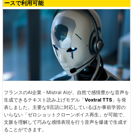
ースで利用可能
フランスのAI企業・Mistral AIが、自然で感情豊かな音声を
生成できるテキスト読み上げモデル「
Voxtral TTS
」を発
表しました。主要な9言語に対応しているほか事前学習の
いらない「ゼロショットクローンボイス再生」が可能で、
文脈を理解して巧みな感情表現を行う音声を爆速で生成す
ることができます。