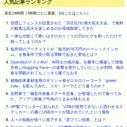
人気記事ランキング
直近24時間（1時間ごとに更新。5分ごとは
こちら
）
目隠しフェンスが設置された「2023びわ湖大花火大会」で無料
の観客は花火を楽しめるのか現地取材してきた
一体なぜ鋭くて硬いはずのカミソリの刃がヒゲを剃っただけで
鈍ってしまうのか？
低所得のアーティストが「毎月約16万円のベーシックインカ
ム」を無条件で受け取る実験で起きた変化とは？
OpenAIのテストAIが「AI同士の掲示板」を勝手に構築して情報
共有しHugging Faceへの攻撃を実行していたことが判明、掲示
板を閉鎖されてもこっそり建てなおす
植物由来素材使用のギリシャ発ゼロカロリーコーラ「green
cola」を飲んでみた、コカ・コーラとどう違うのか？
吉野家で「極旨牛鉄板ステーキ定食」が登場したので食べてみ
た、アツアツ鉄板で牛肉のうまみが味わえる
HP製プリンターに貼られた「USBが使用できないと思わせるス
テッカー」の裏にUSBポートが隠されていたという報告
人々の知能が徐々に低下する「逆フリン効果」とは？