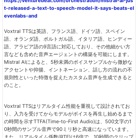
https://venturebeat.com/orchestration/mistral-ai-jus
t-released-a-text-to-speech-model-it-says-beats-el
evenlabs-and
Voxtral TTSは英語、フランス語、ドイツ語、スペイン
語、オランダ語、ポルトガル語、イタリア語、ヒンディー
語、アラビア語の9言語に対応しており、その他細かい方
言なども含めた音声エージェントの構築を可能にします。
Mistral AIによると、5秒未満のボイスサンプルから微妙な
アクセントや抑揚、イントネーション、話し方の流れの不
規則性といった特徴を捉えたカスタム音声を生成できると
のこと。
Voxtral TTSはリアルタイム性能を重視して設計されてお
り、入力を受けてからモデルがボイスを再生し始めるまで
の時間を示すTTFA(Time-to-First Audio)は、500文字の1
0秒間のサンプル音声で90ミリ秒と高速になっています。
また、リアルタイム係数(RTF)は6倍で、10秒間のクリップ