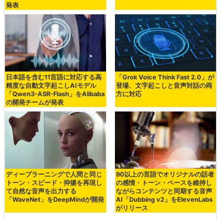
発表
日本語を含む11言語に対応する高
「Grok Voice Think Fast 2.0」が
精度な自動文字起こしAIモデル
登場、文字起こしと音声対話の両
「Qwen3-ASR-Flash」をAlibaba
方に対応
の開発チームが発表
ディープラーニングで人間と同じ
90以上の言語でオリジナルの話者
トーン・スピード・抑揚を再現し
の感情・トーン・ペースを維持し
て自然な音声を出力する
ながらコンテンツと同期する音声
「WaveNet」をDeepMindが開発
AI「Dubbing v2」をElevenLabs
がリリース