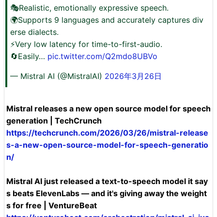
🎭Realistic, emotionally expressive speech.
🌍Supports 9 languages and accurately captures div
erse dialects.
⚡Very low latency for time-to-first-audio.
🔄Easily…
pic.twitter.com/Q2mdo8UBVo
— Mistral AI (@MistralAI)
2026年3月26日
Mistral releases a new open source model for speech
generation | TechCrunch
https://techcrunch.com/2026/03/26/mistral-release
s-a-new-open-source-model-for-speech-generatio
n/
Mistral AI just released a text-to-speech model it say
s beats ElevenLabs — and it's giving away the weight
s for free | VentureBeat