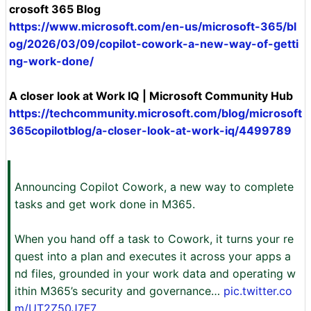
crosoft 365 Blog
https://www.microsoft.com/en-us/microsoft-365/bl
og/2026/03/09/copilot-cowork-a-new-way-of-getti
ng-work-done/
A closer look at Work IQ | Microsoft Community Hub
https://techcommunity.microsoft.com/blog/microsoft
365copilotblog/a-closer-look-at-work-iq/4499789
Announcing Copilot Cowork, a new way to complete
tasks and get work done in M365.
When you hand off a task to Cowork, it turns your re
quest into a plan and executes it across your apps a
nd files, grounded in your work data and operating w
ithin M365’s security and governance…
pic.twitter.co
m/UT2Z50J7F7