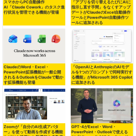
スマホからPC自動操作
「アプリを切り替えるたびにAIに
AI「Claude Cowork」のタスク進
指示し直す手間」をなくすアップ
行状況を管理できる機能が登場
デートがClaudeのExcel自動操作
ツールとPowerPoint自動操作ツ
ールに追加される
ClaudeのWord・Excel・
「OpenAIとAnthropicのAIモデ
PowerPoint拡張機能が一般公開
ルを1つのプロンプトで同時実行す
される＆OutlookをClaudeで動か
る機能」がMicrosoft 365 Copilot
す拡張機能も登場
に追加される
Zoomが「自分のAI生成アバタ
GPT-4がExcel・Word・
ー」を使って動画を作成する機能
PowerPoint・Outlookで使える