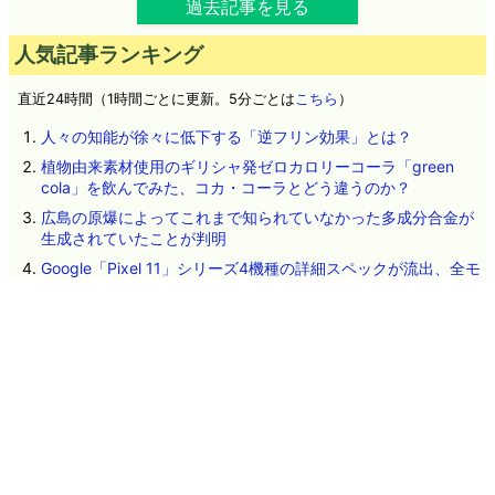
過去記事を見る
人気記事ランキング
直近24時間（1時間ごとに更新。5分ごとは
こちら
）
人々の知能が徐々に低下する「逆フリン効果」とは？
植物由来素材使用のギリシャ発ゼロカロリーコーラ「green
cola」を飲んでみた、コカ・コーラとどう違うのか？
広島の原爆によってこれまで知られていなかった多成分合金が
生成されていたことが判明
Google「Pixel 11」シリーズ4機種の詳細スペックが流出、全モ
デルにTensor G6を搭載か
細菌と古細菌はそれぞれ独立して進化した可能性
人類が太陽系を決して離れることができない「何もない空間」
という最大の壁とは？
OpenAIのテストAIが「AI同士の掲示板」を勝手に構築して情報
共有しHugging Faceへの攻撃を実行していたことが判明、掲示
板を閉鎖されてもこっそり建てなおす
遺伝子配列を学習したAIが自然界で確認されていないウイルス
を設計、細菌に感染する16種類が実際に機能