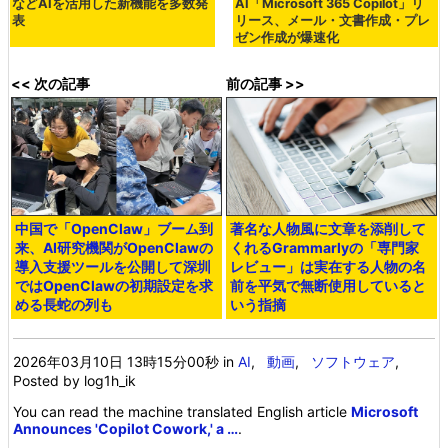
などAIを活用した新機能を多数発
AI「Microsoft 365 Copilot」リ
表
リース、メール・文書作成・プレ
ゼン作成が爆速化
<< 次の記事
前の記事 >>
中国で「OpenClaw」ブーム到
著名な人物風に文章を添削して
来、AI研究機関がOpenClawの
くれるGrammarlyの「専門家
導入支援ツールを公開して深圳
レビュー」は実在する人物の名
ではOpenClawの初期設定を求
前を平気で無断使用していると
める長蛇の列も
いう指摘
2026年03月10日 13時15分00秒
in
AI
,
動画
,
ソフトウェア
,
Posted by log1h_ik
You can read the machine translated English article
Microsoft
Announces 'Copilot Cowork,' a …
.