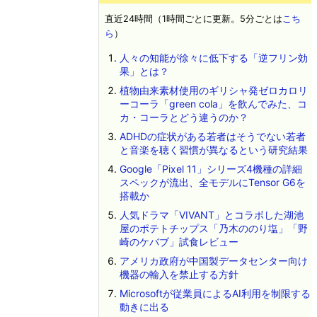
直近24時間（1時間ごとに更新。5分ごとは
こち
ら
）
人々の知能が徐々に低下する「逆フリン効
果」とは？
植物由来素材使用のギリシャ発ゼロカロリ
ーコーラ「green cola」を飲んでみた、コ
カ・コーラとどう違うのか？
ADHDの症状がある若者はそうでない若者
と音楽を聴く習慣が異なるという研究結果
Google「Pixel 11」シリーズ4機種の詳細
スペックが流出、全モデルにTensor G6を
搭載か
人気ドラマ「VIVANT」とコラボした湖池
屋のポテトチップス「乃木ののり塩」「野
崎のケバブ」試食レビュー
アメリカ政府が中国製データセンター向け
機器の輸入を禁止する方針
Microsoftが従業員によるAI利用を制限する
動きに出る