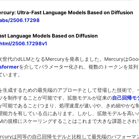
cury: Ultra-Fast Language Models Based on Diffusion
g/abs/2506.17298
ast Language Models Based on Diffusion
g/html/2506.17298v1
absは次世代のdLLMとなるMercuryを発表しました。MercuryはG
sformer
を介してパラメーター化され、複数のトークンを並列
ています。
を生成するための最先端のアプローチとして登場した技術で、
ツを制作することが可能です。拡散モデルが従来の
自己回帰モ
が可能であること(つまり、処理速度が速い)や、きめ細やかな
理能力を有している点にあります。しかし、拡散モデルを高い
LMの規模にスケーリングすることはこれまで大きな課題とされ
rcuryは同等の自己回帰モデルと比較して最先端のパフォー