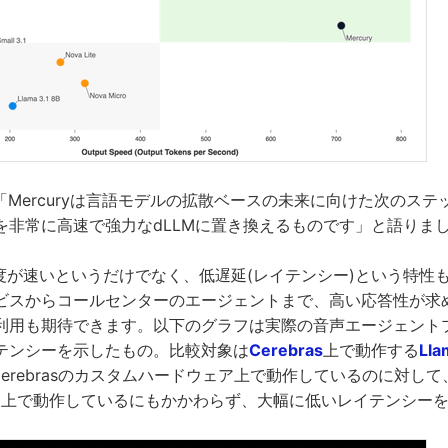
Labsは「Mercuryは言語モデルの拡散ベースの未来に向けた次の
を非常に高速で強力なdLLMに置き換えるものです」と語りま
力速度が速いというだけでなく、低遅延(レイテンシー)という特性
ビスからコールセンターのエージェントまで、高い応答性が求
利用も期待できます。以下のグラフは実際の音声エージェント
テンシーを示したもの。比較対象は
Cerebras
上で動作する
Lla
70BがCerebrasのカスタムハードウェア上で動作しているのに対して、
GPU上で動作しているにもかかわらず、大幅に低いレイテンシー