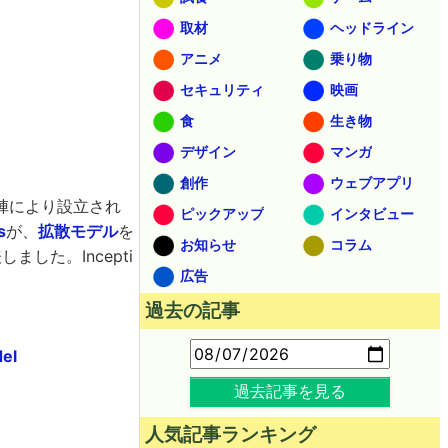
取材
ヘッドライン
アニメ
乗り物
セキュリティ
映画
食
生き物
デザイン
マンガ
創作
ウェブアプリ
陣により設立され
ピックアップ
インタビュー
s
が、
拡散モデル
を
お知らせ
コラム
ました。Incepti
広告
過去の記事
del
過去記事を見る
人気記事ランキング