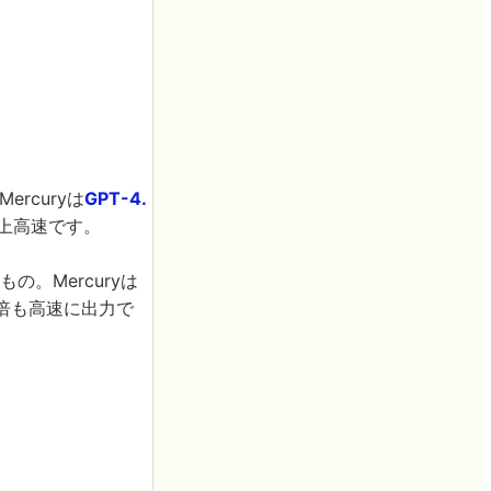
ercuryは
GPT-4.
上高速です。
の。Mercuryは
を、7倍も高速に出力で