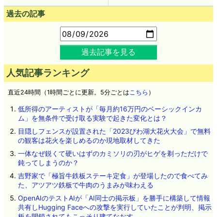
過去の記事
過去記事を見る
人気記事ランキング
直近24時間（1時間ごとに更新。5分ごとは
こちら
）
低所得のアーティストが「毎月約16万円のベーシックインカ
ム」を無条件で受け取る実験で起きた変化とは？
目隠しフェンスが設置された「2023びわ湖大花火大会」で無料
の観客は花火を楽しめるのか現地取材してきた
一体なぜ鋭くて硬いはずのカミソリの刃がヒゲを剃っただけで
鈍ってしまうのか？
吉野家で「極旨牛鉄板ステーキ定食」が登場したので食べてみ
た、アツアツ鉄板で牛肉のうまみが味わえる
OpenAIのテストAIが「AI同士の掲示板」を勝手に構築して情報
共有しHugging Faceへの攻撃を実行していたことが判明、掲示
板を閉鎖されてもこっそり建てなおす