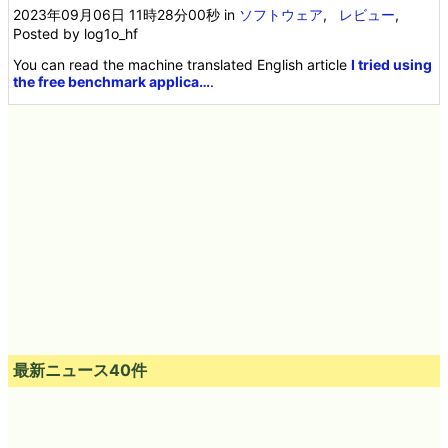
2023年09月06日 11時28分00秒
in
ソフトウェア
,
レビュー
,
Posted by log1o_hf
You can read the machine translated English article
I tried using
the free benchmark applica…
.
最新ニュース40件