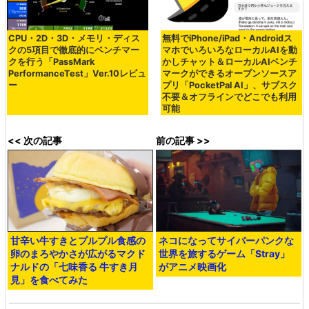
CPU・2D・3D・メモリ・ディス
無料でiPhone/iPad・Androidス
クの5項目で徹底的にベンチマー
マホでいろいろなローカルAIを動
クを行う「PassMark
かしチャット＆ローカルAIベンチ
PerformanceTest」Ver.10レビュ
マークができるオープンソースア
ー
プリ「PocketPal AI」、サブスク
不要＆オフラインでどこでも利用
可能
<< 次の記事
前の記事 >>
甘辛い牛すきとプルプル食感の
ネコになってサイバーパンクな
卵のまろやかさが広がるマクド
世界を旅するゲーム「Stray」
ナルドの「七味香る 牛すき月
がアニメ映画化
見」を食べてみた