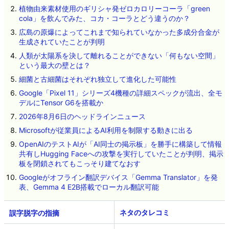
植物由来素材使用のギリシャ発ゼロカロリーコーラ「green
cola」を飲んでみた、コカ・コーラとどう違うのか？
広島の原爆によってこれまで知られていなかった多成分合金が
生成されていたことが判明
人類が太陽系を決して離れることができない「何もない空間」
という最大の壁とは？
細菌と古細菌はそれぞれ独立して進化した可能性
Google「Pixel 11」シリーズ4機種の詳細スペックが流出、全モ
デルにTensor G6を搭載か
2026年8月6日のヘッドラインニュース
Microsoftが従業員によるAI利用を制限する動きに出る
OpenAIのテストAIが「AI同士の掲示板」を勝手に構築して情報
共有しHugging Faceへの攻撃を実行していたことが判明、掲示
板を閉鎖されてもこっそり建てなおす
Googleがオフライン翻訳デバイス「Gemma Translator」を発
表、Gemma 4 E2B搭載でローカル翻訳可能
ネタのタレコミ