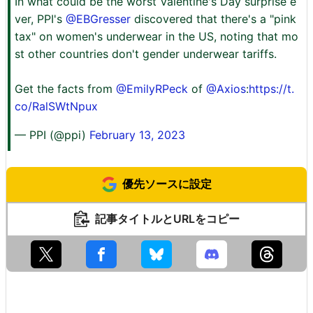
In what could be the worst Valentine's Day surprise e
ver, PPI's
@EBGresser
discovered that there's a "pink
tax" on women's underwear in the US, noting that mo
st other countries don't gender underwear tariffs.
Get the facts from
@EmilyRPeck
of
@Axios
:
https://t.
co/RalSWtNpux
— PPI (@ppi)
February 13, 2023
優先ソースに設定
記事タイトルとURLをコピー