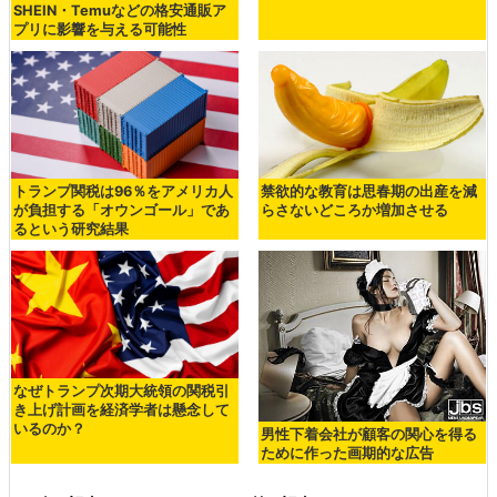
SHEIN・Temuなどの格安通販ア
プリに影響を与える可能性
トランプ関税は96％をアメリカ人
禁欲的な教育は思春期の出産を減
が負担する「オウンゴール」であ
らさないどころか増加させる
るという研究結果
なぜトランプ次期大統領の関税引
き上げ計画を経済学者は懸念して
いるのか？
男性下着会社が顧客の関心を得る
ために作った画期的な広告