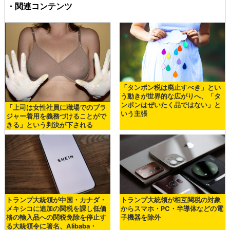
・関連コンテンツ
「タンポン税は廃止すべき」とい
う動きが世界的な広がりへ、「タ
ンポンはぜいたく品ではない」と
「上司は女性社員に職場でのブラ
いう主張
ジャー着用を義務づけることがで
きる」という判決が下される
トランプ大統領が中国・カナダ・
トランプ大統領が相互関税の対象
メキシコに追加の関税を課し低価
からスマホ・PC・半導体などの電
格の輸入品への関税免除を停止す
子機器を除外
る大統領令に署名、Alibaba・