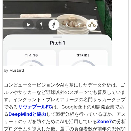
by Mustard
コンピュータービジョンやAIを基にしたデータ分析は、ゴ
ルフやサッカーなど野球以外のスポーツでも普及していま
す。イングランド・プレミアリーグの名門サッカークラブ
である
リヴァプールFC
は、Google傘下のAI開発企業であ
る
DeepMindと協力
して戦術分析を行っているほか、アス
リートのケガを防ぐためにAIを活用している
Zone7
の分析
プログラムを導入した後、選手の負傷者数が前年の3分の1