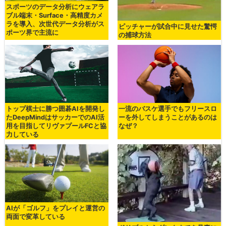
スポーツのデータ分析にウェアラ
ブル端末・Surface・高精度カメ
ラを導入、次世代データ分析がス
ピッチャーが試合中に見せた驚愕
ポーツ界で主流に
の捕球方法
トップ棋士に勝つ囲碁AIを開発し
一流のバスケ選手でもフリースロ
たDeepMindはサッカーでのAI活
ーを外してしまうことがあるのは
用を目指してリヴァプールFCと協
なぜ？
力している
AIが「ゴルフ」をプレイと運営の
両面で変革している