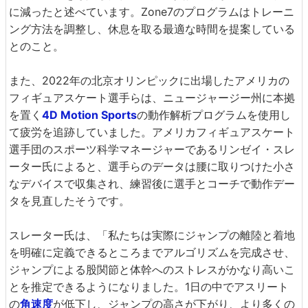
に減ったと述べています。Zone7のプログラムはトレーニ
ング方法を調整し、休息を取る最適な時間を提案している
とのこと。
また、2022年の北京オリンピックに出場したアメリカの
フィギュアスケート選手らは、ニュージャージー州に本拠
を置く
4D Motion Sports
の動作解析プログラムを使用し
て疲労を追跡していました。アメリカフィギュアスケート
選手団のスポーツ科学マネージャーであるリンゼイ・スレ
ーター氏によると、選手らのデータは腰に取りつけた小さ
なデバイスで収集され、練習後に選手とコーチで動作デー
タを見直したそうです。
スレーター氏は、「私たちは実際にジャンプの離陸と着地
を明確に定義できるところまでアルゴリズムを完成させ、
ジャンプによる股関節と体幹へのストレスがかなり高いこ
とを推定できるようになりました。1日の中でアスリート
の
角速度
が低下し、ジャンプの高さが下がり、より多くの