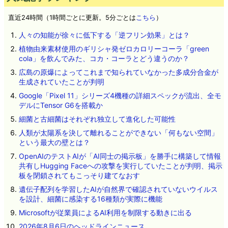
直近24時間（1時間ごとに更新。5分ごとは
こちら
）
人々の知能が徐々に低下する「逆フリン効果」とは？
植物由来素材使用のギリシャ発ゼロカロリーコーラ「green
cola」を飲んでみた、コカ・コーラとどう違うのか？
広島の原爆によってこれまで知られていなかった多成分合金が
生成されていたことが判明
Google「Pixel 11」シリーズ4機種の詳細スペックが流出、全モ
デルにTensor G6を搭載か
細菌と古細菌はそれぞれ独立して進化した可能性
人類が太陽系を決して離れることができない「何もない空間」
という最大の壁とは？
OpenAIのテストAIが「AI同士の掲示板」を勝手に構築して情報
共有しHugging Faceへの攻撃を実行していたことが判明、掲示
板を閉鎖されてもこっそり建てなおす
遺伝子配列を学習したAIが自然界で確認されていないウイルス
を設計、細菌に感染する16種類が実際に機能
Microsoftが従業員によるAI利用を制限する動きに出る
2026年8月6日のヘッドラインニュース