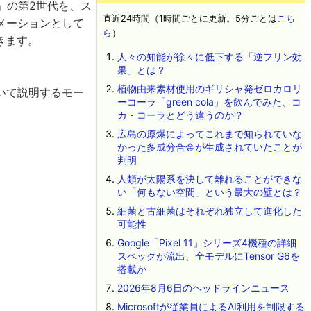
」の第2世代を、ス
直近24時間（1時間ごとに更新。5分ごとは
こち
メーションとして
ら
）
できます。
人々の知能が徐々に低下する「逆フリン効
果」とは？
植物由来素材使用のギリシャ発ゼロカロリ
ついて説明するモー
ーコーラ「green cola」を飲んでみた、コ
カ・コーラとどう違うのか？
広島の原爆によってこれまで知られていな
かった多成分合金が生成されていたことが
判明
人類が太陽系を決して離れることができな
い「何もない空間」という最大の壁とは？
細菌と古細菌はそれぞれ独立して進化した
可能性
Google「Pixel 11」シリーズ4機種の詳細
スペックが流出、全モデルにTensor G6を
搭載か
2026年8月6日のヘッドラインニュース
Microsoftが従業員によるAI利用を制限する