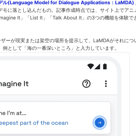
nguage Model for Dialogue Applications：LaMDA)
デモに落とし込んだもの。記事作成時点では、サイト上でアニ
ine It」「List It」「Talk About It」の3つの機能を体験
tは、ユーザーが現実または架空の場所を提示して、LaMDAがそれに
、例として「海の一番深いところ」と入力しています。