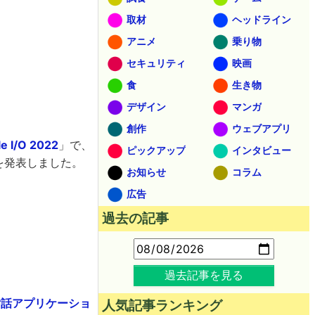
取材
ヘッドライン
アニメ
乗り物
セキュリティ
映画
食
生き物
デザイン
マンガ
創作
ウェブアプリ
e I/O 2022
」で、
ピックアップ
インタビュー
を発表しました。
お知らせ
コラム
広告
過去の記事
過去記事を見る
対話アプリケーショ
人気記事ランキング