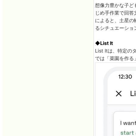
想像力豊かな子ど
じめ手作業で回答文
によると、土星の
るシチュエーショ
◆List It
List Itは、
では「菜園を作る