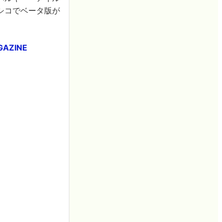
シコでベータ版が
AZINE