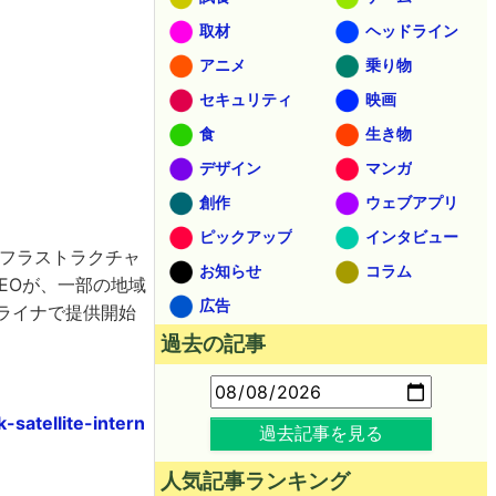
取材
ヘッドライン
アニメ
乗り物
セキュリティ
映画
食
生き物
デザイン
マンガ
創作
ウェブアプリ
ピックアップ
インタビュー
ンフラストラクチャ
お知らせ
コラム
EOが、一部の地域
広告
クライナで提供開始
過去の記事
satellite-intern
過去記事を見る
人気記事ランキング