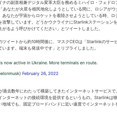
ナの副首相兼デジタル変革大臣を務めるミハイロ・フェドロフ氏が
、「あなたが火星を植民地化しようとしている間に、ロシアがウ
。あなたが宇宙からロケットを着陸させようとしている時、ロ
攻撃しています。どうかウクライナにStarlinkステーション
上がるよう呼びかけてください」とツイートしました。
ツイートから約10時間後に、マスクCEOは「Starlinkのサ
ています。端末も発送中です」とリプライしました。
 is now active in Ukraine. More terminals en route.
@elonmusk)
February 26, 2022
paceXが過去数年にわたって構築してきたインターネットサービスで
ンターネットの接続環境を提供するというもの。Starlinkは
い地域でも、固定ブロードバンドに近い速度でインターネット