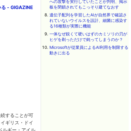
への攻撃を実行していたことが判明、掲示
 GIGAZINE
板を閉鎖されてもこっそり建てなおす
遺伝子配列を学習したAIが自然界で確認さ
れていないウイルスを設計、細菌に感染す
る16種類が実際に機能
一体なぜ鋭くて硬いはずのカミソリの刃が
ヒゲを剃っただけで鈍ってしまうのか？
Microsoftが従業員によるAI利用を制限する
動きに出る
接続することが可
・イギリス・ドイ
ベルギー・アイル