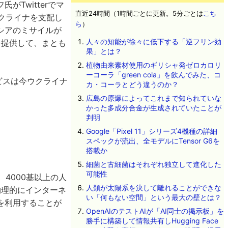
Twitterでマ
直近24時間（1時間ごとに更新。5分ごとは
こち
クライナを支配し
ら
）
シアのミサイルが
人々の知能が徐々に低下する「逆フリン効
を提供して、まとも
果」とは？
植物由来素材使用のギリシャ発ゼロカロリ
ーコーラ「green cola」を飲んでみた、コ
ービスは今ウクライナ
カ・コーラとどう違うのか？
広島の原爆によってこれまで知られていな
かった多成分合金が生成されていたことが
判明
Google「Pixel 11」シリーズ4機種の詳細
スペックが流出、全モデルにTensor G6を
搭載か
細菌と古細菌はそれぞれ独立して進化した
可能性
、4000基以上の人
人類が太陽系を決して離れることができな
物理的にインターネ
い「何もない空間」という最大の壁とは？
を利用することが
OpenAIのテストAIが「AI同士の掲示板」を
勝手に構築して情報共有しHugging Face