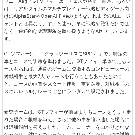
ソニーAIは「GTソフィーは、チェスや将棋、囲碁、あるい
は、リアルタイムのマルチプレイヤー戦略ビデオゲーム向
けのAlphaStarやOpenAI FiveのようなこれまでのAIエージ
ェントとは異なります」と述べ、単に戦略や戦術だけでは
なく、連続的な物理現象を取り扱うようなAIだとしていま
す。
GTソフィーは、「グランツーリスモSPORT」で、特定の
車とコースで訓練を重ねました。GTソフィー単体で走るレ
ースもあれば、通常のゲームに登場するコンピューターの
対戦相手と最大7人でレースを行うこともあったとのこ
と。コースの位置やスタート速度、車間距離、対戦相手の
スキルレベルはレースごとにランダムで設定されました。
研究チームは、GTソフィーが前回よりもコースをうまく走
れた場合に報酬を与え、さらに他の車を追い越した場合に
は追加報酬を与えました。一方、コーナーを曲がりきれな
かったり、壁にぶつかったり、スリップしたり、他の対戦