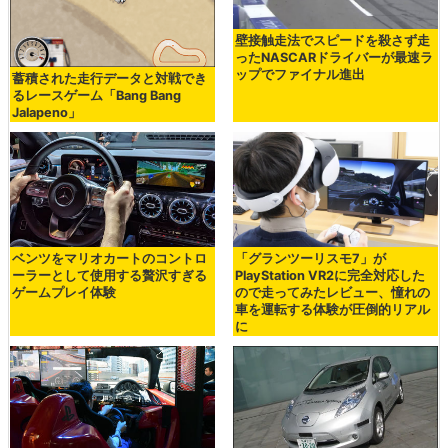
壁接触走法でスピードを殺さず走
ったNASCARドライバーが最速ラ
ップでファイナル進出
蓄積された走行データと対戦でき
るレースゲーム「Bang Bang
Jalapeno」
ベンツをマリオカートのコントロ
「グランツーリスモ7」が
ーラーとして使用する贅沢すぎる
PlayStation VR2に完全対応した
ゲームプレイ体験
ので走ってみたレビュー、憧れの
車を運転する体験が圧倒的リアル
に