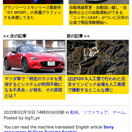
グランツーリスモシリーズ最新作
自動車線変更・自動追い越し・自
「GT SPORT」の美麗グラフィッ
動停止などの自動運転ができる
クを体感してきた
「ニッサンLEAF」がついに日本の
公道で実証実験開始へ
<< 次の記事
前の記事 >>
マツダ車で「特定のラジオを受
ほぼ100％人工雪で行われた北
信するとシステムが利用不能に
京オリンピック会場を人工衛星
なる不具合」が発生、その原因
で撮影するとこんな感じ
とは？
2022年02月10日 14時00分00秒
in
動画
,
ソフトウェア
,
ゲーム
,
Posted by log1i_yk
You can read the machine translated English article
Sony
announces AI 'Gran Turismo Sophie',…
.