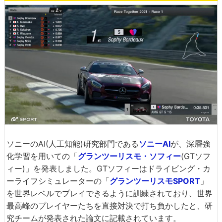
ソニーのAI(人工知能)研究部門である
ソニーAI
が、深層強
化学習を用いての「
グランツーリスモ・ソフィー
(GTソフ
ィー)」を発表しました。GTソフィーはドライビング・カ
ーライフシミュレーターの「
グランツーリスモSPORT
」
を世界レベルでプレイできるように訓練されており、世界
最高峰のプレイヤーたちを直接対決で打ち負かしたと、研
究チームが発表された論文に記載されています。