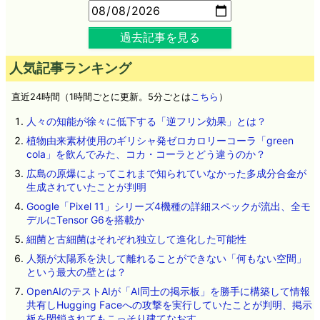
過去記事を見る
人気記事ランキング
直近24時間（1時間ごとに更新。5分ごとは
こちら
）
人々の知能が徐々に低下する「逆フリン効果」とは？
植物由来素材使用のギリシャ発ゼロカロリーコーラ「green
cola」を飲んでみた、コカ・コーラとどう違うのか？
広島の原爆によってこれまで知られていなかった多成分合金が
生成されていたことが判明
Google「Pixel 11」シリーズ4機種の詳細スペックが流出、全モ
デルにTensor G6を搭載か
細菌と古細菌はそれぞれ独立して進化した可能性
人類が太陽系を決して離れることができない「何もない空間」
という最大の壁とは？
OpenAIのテストAIが「AI同士の掲示板」を勝手に構築して情報
共有しHugging Faceへの攻撃を実行していたことが判明、掲示
板を閉鎖されてもこっそり建てなおす