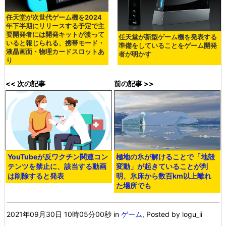
任天堂が次世代ゲーム機を2024
年下半期にリリースする予定で主
要開発者には開発キットが渡って
任天堂が新型ゲーム機を発表する
いると報じられる、携帯モード・
準備をしていることをゲーム開発
液晶画面・物理カードスロットあ
者が明かす
り
<< 次の記事
前の記事 >>
YouTubeが反ワクチン関連コン
極地の氷が解けることで「地殻
テンツを禁止に、該当する動画
変動」が起きていることが判
は削除すると発表
明、氷床から数百km以上離れ
た場所でも
2021年09月30日 10時05分00秒
in
ゲーム
, Posted by logu_ii