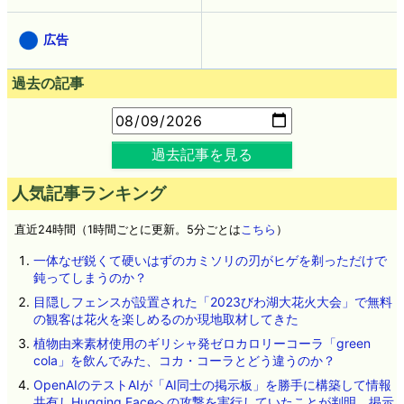
広告
過去の記事
過去記事を見る
人気記事ランキング
直近24時間（1時間ごとに更新。5分ごとは
こちら
）
一体なぜ鋭くて硬いはずのカミソリの刃がヒゲを剃っただけで
鈍ってしまうのか？
目隠しフェンスが設置された「2023びわ湖大花火大会」で無料
の観客は花火を楽しめるのか現地取材してきた
植物由来素材使用のギリシャ発ゼロカロリーコーラ「green
cola」を飲んでみた、コカ・コーラとどう違うのか？
OpenAIのテストAIが「AI同士の掲示板」を勝手に構築して情報
共有しHugging Faceへの攻撃を実行していたことが判明、掲示