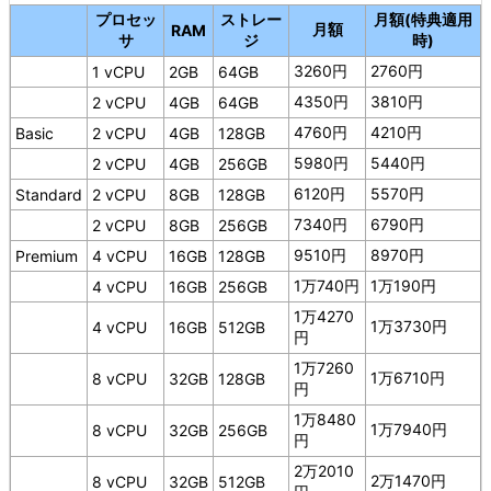
プロセッ
ストレー
月額(特典適用
月額
RAM
サ
ジ
時)
3260円
2760円
1 vCPU
2GB
64GB
4350円
3810円
2 vCPU
4GB
64GB
4760円
4210円
Basic
2 vCPU
4GB
128GB
5980円
5440円
2 vCPU
4GB
256GB
6120円
5570円
Standard
2 vCPU
8GB
128GB
7340円
6790円
2 vCPU
8GB
256GB
9510円
8970円
Premium
4 vCPU
16GB
128GB
1万740円
1万190円
4 vCPU
16GB
256GB
1万4270
1万3730円
4 vCPU
16GB
512GB
円
1万7260
1万6710円
8 vCPU
32GB
128GB
円
1万8480
1万7940円
8 vCPU
32GB
256GB
円
2万2010
2万1470円
8 vCPU
32GB
512GB