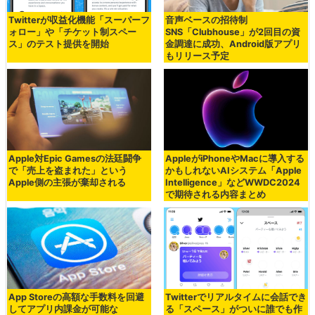
Twitterが収益化機能「スーパーフ
音声ベースの招待制
ォロー」や「チケット制スペー
SNS「Clubhouse」が2回目の資
ス」のテスト提供を開始
金調達に成功、Android版アプリ
もリリース予定
Apple対Epic Gamesの法廷闘争
AppleがiPhoneやMacに導入する
で「売上を盗まれた」という
かもしれないAIシステム「Apple
Apple側の主張が棄却される
Intelligence」などWWDC2024
で期待される内容まとめ
App Storeの高額な手数料を回避
Twitterでリアルタイムに会話でき
してアプリ内課金が可能な
る「スペース」がついに誰でも作