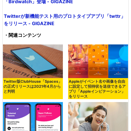
「Birdwatch」登場 - GIGAZINE
Twitterが新機能テスト用のプロトタイプアプリ「twttr」
をリリース - GIGAZINE
・関連コンテンツ
Twitter版ClubHouse「Spaces」
Appleがイベント名や画像を自由
の正式リリースは2021年4月から
に設定して招待状を送信できるア
と判明
プリ「Appleインビテーション」
をリリース