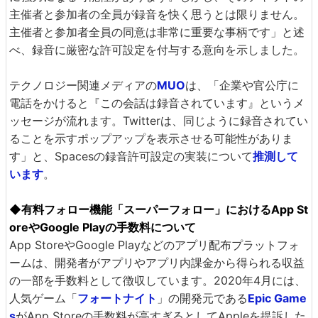
主催者と参加者の全員が録音を快く思うとは限りません。
主催者と参加者全員の同意は非常に重要な事柄です」と述
べ、録音に厳密な許可設定を付与する意向を示しました。
テクノロジー関連メディアの
MUO
は、「企業や官公庁に
電話をかけると『この会話は録音されています』というメ
ッセージが流れます。Twitterは、同じように録音されてい
ることを示すポップアップを表示させる可能性がありま
す」と、Spacesの録音許可設定の実装について
推測して
います
。
◆有料フォロー機能「スーパーフォロー」におけるApp St
oreやGoogle Playの手数料について
App StoreやGoogle Playなどのアプリ配布プラットフォ
ームは、開発者がアプリやアプリ内課金から得られる収益
の一部を手数料として徴収しています。2020年4月には、
人気ゲーム「
フォートナイト
」の開発元である
Epic Game
s
がApp Storeの手数料が高すぎるとしてAppleを提訴した