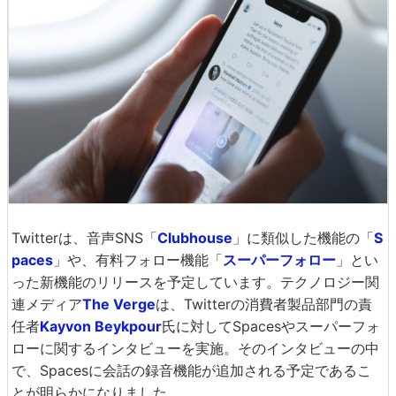
Twitterは、音声SNS「
Clubhouse
」に類似した機能の「
S
paces
」や、有料フォロー機能「
スーパーフォロー
」とい
った新機能のリリースを予定しています。テクノロジー関
連メディア
The Verge
は、Twitterの消費者製品部門の責
任者
Kayvon Beykpour
氏に対してSpacesやスーパーフォ
ローに関するインタビューを実施。そのインタビューの中
で、Spacesに会話の録音機能が追加される予定であるこ
とが明らかになりました。