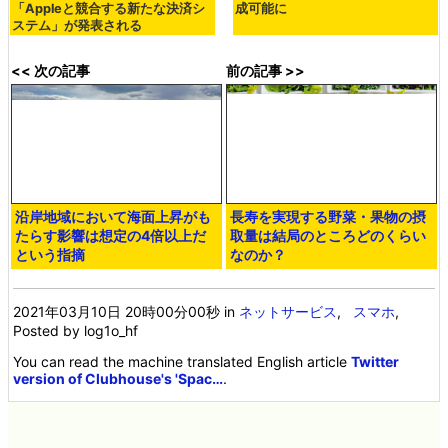
「Appleと競合する新たな決済シ
成可能に
ステム」が発表される
<< 次の記事
前の記事 >>
沿岸地域において海面上昇がも
長寿を実現する野菜・果物の摂
たらす影響は想定の4倍以上だ
取量は結局のところどのくらい
という指摘
なのか？
2021年03月10日 20時00分00秒
in
ネットサービス
,
スマホ
,
Posted by log1o_hf
You can read the machine translated English article
Twitter
version of Clubhouse's 'Spac…
.