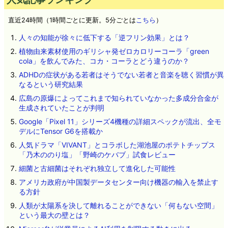
直近24時間（1時間ごとに更新。5分ごとは
こちら
）
人々の知能が徐々に低下する「逆フリン効果」とは？
植物由来素材使用のギリシャ発ゼロカロリーコーラ「green
cola」を飲んでみた、コカ・コーラとどう違うのか？
ADHDの症状がある若者はそうでない若者と音楽を聴く習慣が異
なるという研究結果
広島の原爆によってこれまで知られていなかった多成分合金が
生成されていたことが判明
Google「Pixel 11」シリーズ4機種の詳細スペックが流出、全モ
デルにTensor G6を搭載か
人気ドラマ「VIVANT」とコラボした湖池屋のポテトチップス
「乃木ののり塩」「野崎のケバブ」試食レビュー
細菌と古細菌はそれぞれ独立して進化した可能性
アメリカ政府が中国製データセンター向け機器の輸入を禁止す
る方針
人類が太陽系を決して離れることができない「何もない空間」
という最大の壁とは？