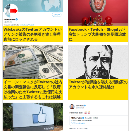
WikiLeaksのTwitterアカウントが
Facebook・Twitch・Shopifyが
アサンジ被告の身柄引き渡し審理
突如トランプ大統領を無期限追放
直前にロックされる
に
イーロン・マスクがTwitterの社内
Twitterが陰謀論を唱える活動家の
文書の調査報告に反応して「政府
アカウントを永久凍結処分
は検閲のためTwitterに数億円を支
払った」と主張するもこれは誤解