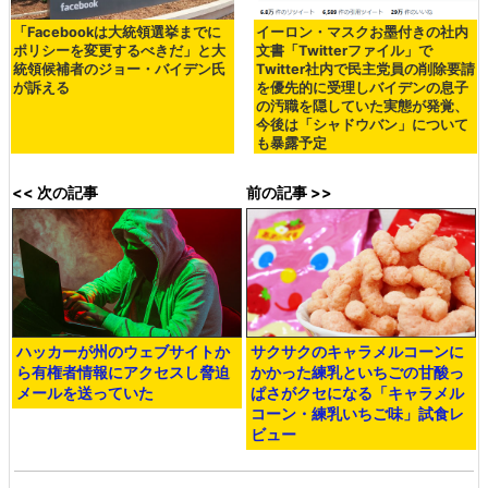
「Facebookは大統領選挙までに
イーロン・マスクお墨付きの社内
ポリシーを変更するべきだ」と大
文書「Twitterファイル」で
統領候補者のジョー・バイデン氏
Twitter社内で民主党員の削除要請
が訴える
を優先的に受理しバイデンの息子
の汚職を隠していた実態が発覚、
今後は「シャドウバン」について
も暴露予定
<< 次の記事
前の記事 >>
ハッカーが州のウェブサイトか
サクサクのキャラメルコーンに
ら有権者情報にアクセスし脅迫
かかった練乳といちごの甘酸っ
メールを送っていた
ぱさがクセになる「キャラメル
コーン・練乳いちご味」試食レ
ビュー