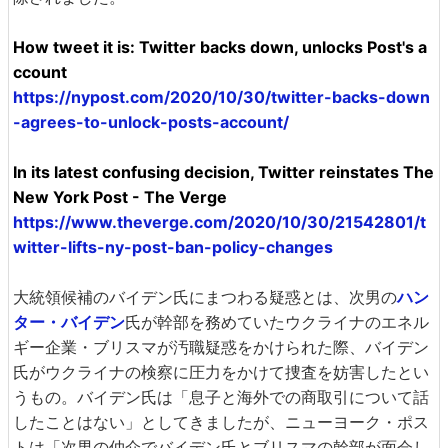
How tweet it is: Twitter backs down, unlocks Post's a
ccount
https://nypost.com/2020/10/30/twitter-backs-down
-agrees-to-unlock-posts-account/
In its latest confusing decision, Twitter reinstates The
New York Post - The Verge
https://www.theverge.com/2020/10/30/21542801/t
witter-lifts-ny-post-ban-policy-changes
大統領候補のバイデン氏にまつわる疑惑とは、次男の
ハン
ター・バイデン
氏が幹部を務めていたウクライナのエネル
ギー企業・ブリスマが汚職疑惑をかけられた際、バイデン
氏がウクライナの検察に圧力をかけて捜査を妨害したとい
うもの。バイデン氏は「息子と海外での商取引について話
したことはない」としてきましたが、ニューヨーク・ポス
トは「次男の仲介でバイデン氏とブリスマの幹部が面会し