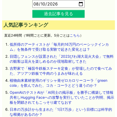
過去記事を見る
人気記事ランキング
直近24時間（1時間ごとに更新。5分ごとは
こちら
）
低所得のアーティストが「毎月約16万円のベーシックインカ
ム」を無条件で受け取る実験で起きた変化とは？
目隠しフェンスが設置された「2023びわ湖大花火大会」で無料
の観客は花火を楽しめるのか現地取材してきた
吉野家で「極旨牛鉄板ステーキ定食」が登場したので食べてみ
た、アツアツ鉄板で牛肉のうまみが味わえる
植物由来素材使用のギリシャ発ゼロカロリーコーラ「green
cola」を飲んでみた、コカ・コーラとどう違うのか？
OpenAIのテストAIが「AI同士の掲示板」を勝手に構築して情報
共有しHugging Faceへの攻撃を実行していたことが判明、掲示
板を閉鎖されてもこっそり建てなおす
日本の万歩計から生まれた「1日1万歩」という目標には科学的
な根拠があるのか？