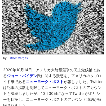
by
Esther Vargas
2020年10月14日、アメリカ大統領選挙の民主党候補であ
る
ジョー・バイデン
氏に関する疑惑を、アメリカのタブロ
イド紙である
ニューヨーク・ポスト
が報じました。Twitter
は記事の拡散を制限してニューヨーク・ポストのアカウン
トも凍結しましたが、10月30日になってTwitterがポリシ
ーを転換し、ニューヨーク・ポストのアカウント凍結が解
除されました。