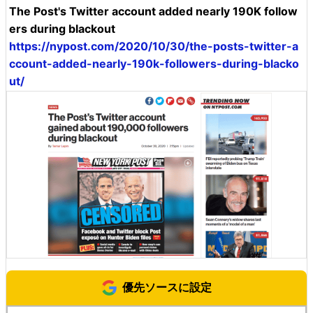
The Post's Twitter account added nearly 190K follow
ers during blackout
https://nypost.com/2020/10/30/the-posts-twitter-a
ccount-added-nearly-190k-followers-during-blacko
ut/
優先ソースに設定