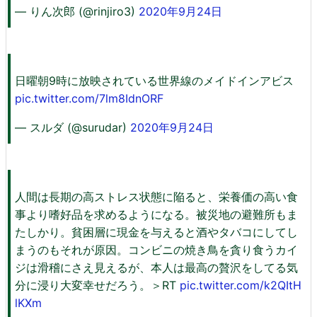
— りん次郎 (@rinjiro3)
2020年9月24日
日曜朝9時に放映されている世界線のメイドインアビス
pic.twitter.com/7lm8IdnORF
— スルダ (@surudar)
2020年9月24日
人間は長期の高ストレス状態に陥ると、栄養価の高い食
事より嗜好品を求めるようになる。被災地の避難所もま
たしかり。貧困層に現金を与えると酒やタバコにしてし
まうのもそれが原因。コンビニの焼き鳥を貪り食うカイ
ジは滑稽にさえ見えるが、本人は最高の贅沢をしてる気
分に浸り大変幸せだろう。＞RT
pic.twitter.com/k2QItH
lKXm