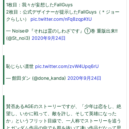
1枚目：我々が妄想したFallGuys
2枚目：公式デザイナーが提示したFallGuys（＊ジョー
クらしい）
pic.twitter.com/nFq8zqpKtU
— Noise＠『それは霊のしわざです』①巻 重版出来!!
(@St_noi3)
2020年9月24日
恥じらい凛世
pic.twitter.com/zvW4Upq6rU
— 館田ダン (@done_kanda)
2020年9月24日
賛否あるAGEのストーリーですが、「少年は恋をし、絶
望し、いかに戦って、敵を許し、そして英雄になった
か」というフリット目線で、一人称でストーリーを追う
とガンダム作品の中でも群を抜いて凄い作品だなって思