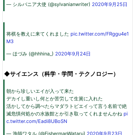
— シルバニア大使 (@sylvanianwriter)
2020年9月25日
将棋を教えに来てくれました
pic.twitter.com/FRggu4e1
M3
— ほづみ (@hhhina_)
2020年9月24日
◆サイエンス（科学・学問・テクノロジー）
朝から珍しいエイが入って来た
デカイし重いし何とか苦労して生簀に入れた
活かしてから調べたらマダラトビエイって言う名前で絶
滅危惧何処かの水族館とか引き取ってくれませんかね
pi
c.twitter.com/Eadi8UBoSN
— 漁師ワタル (@FishermanWataru)
2020年9月23日