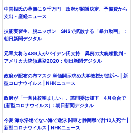
中曽根氏の葬儀に９千万円 政府が閣議決定、予備費から
支出 - 産経ニュース
技能実習生、脱ニッポン SNSで拡散する「暴力動画」：
朝日新聞デジタル
元軍大将ら489人がバイデン氏支持 異例の大統領批判 -
アメリカ大統領選挙2020：朝日新聞デジタル
政府が配布の布マスク 単価開示求め大学教授が提訴へ | 新
型コロナウイルス | NHKニュース
政府が「一斉休校望ましい」、諮問委は却下 4月会合で
[新型コロナウイルス]：朝日新聞デジタル
今夏 海水浴場でない海で遊泳 関東と静岡県で計12人死亡 |
新型コロナウイルス | NHKニュース