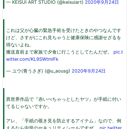
— KEISUI ART STUDIO (@keisuiart)
2020年9月24日
これは父が心臓の緊急手術を受けたときのやつなんです
けど、さすがにこれ見ちゃうと健康保険に感謝せざるを
得ないよね。
搬送直前まで家族で夕食に行こうとしてたんだぜ。
pic.t
witter.com/KL9SWtmlFk
— ユウ(青うさぎ) (@u_aousg)
2020年9月24日
異世界作品で『赤いべちゃっとしたヤツ』が手紙に付い
てるじゃないですか。
アレ、「手紙の覗き見を防止するアイテム」なので、例
えるなら中世のセキュリティシールですぜ。
pic.twitter.