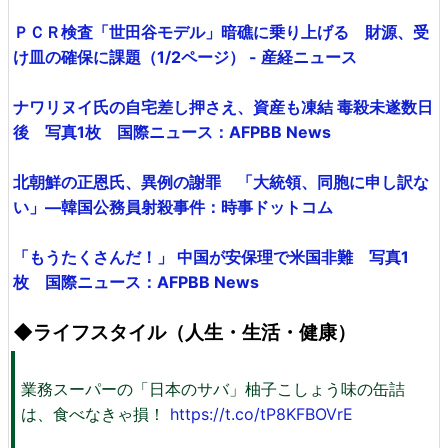
ＰＣＲ検査「世田谷モデル」暗礁に乗り上げる 財源、受
け皿の確保に課題（1/2ページ） - 産経ニュース
ナワリヌイ氏の自宅差し押さえ、資産も凍結 毒殺未遂数日
後 写真1枚 国際ニュース：AFPBB News
北朝鮮の正恩氏、異例の謝罪 「大統領、同胞に申し訳な
い」―韓国公務員射殺事件：時事ドットコム
「もうたくさんだ！」 中国が安保理で米国非難 写真1
枚 国際ニュース：AFPBB News
◆ライフスタイル（人生・生活・健康）
業務スーパーの「日本のサバ」柚子こしょう味の缶詰
は、食べなきゃ損！
https://t.co/tP8KFBOVrE