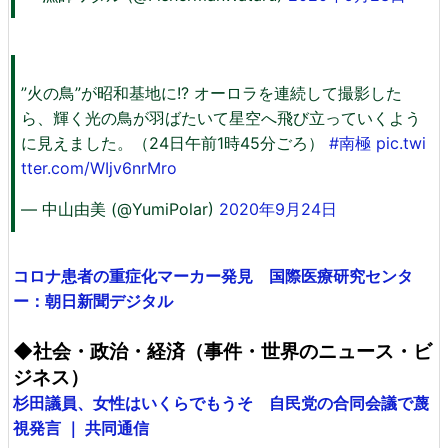
”火の鳥”が昭和基地に!? オーロラを連続して撮影した
ら、輝く光の鳥が羽ばたいて星空へ飛び立っていくよう
に見えました。（24日午前1時45分ごろ）
#南極
pic.twi
tter.com/WIjv6nrMro
— 中山由美 (@YumiPolar)
2020年9月24日
コロナ患者の重症化マーカー発見 国際医療研究センタ
ー：朝日新聞デジタル
◆社会・政治・経済（事件・世界のニュース・ビ
ジネス）
杉田議員、女性はいくらでもうそ 自民党の合同会議で蔑
視発言 ｜ 共同通信