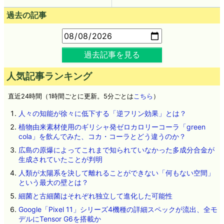
過去の記事
過去記事を見る
人気記事ランキング
直近24時間（1時間ごとに更新。5分ごとは
こちら
）
人々の知能が徐々に低下する「逆フリン効果」とは？
植物由来素材使用のギリシャ発ゼロカロリーコーラ「green
cola」を飲んでみた、コカ・コーラとどう違うのか？
広島の原爆によってこれまで知られていなかった多成分合金が
生成されていたことが判明
人類が太陽系を決して離れることができない「何もない空間」
という最大の壁とは？
細菌と古細菌はそれぞれ独立して進化した可能性
Google「Pixel 11」シリーズ4機種の詳細スペックが流出、全モ
デルにTensor G6を搭載か