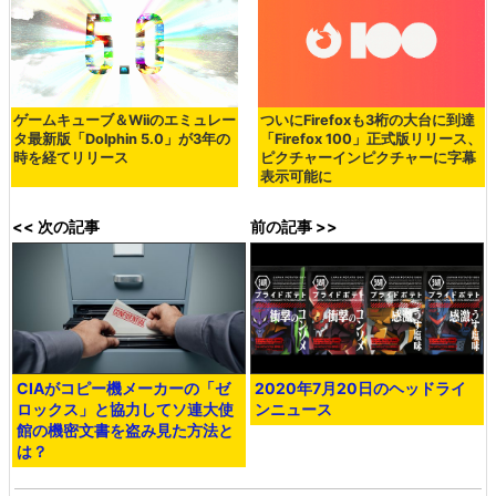
ゲームキューブ＆Wiiのエミュレー
ついにFirefoxも3桁の大台に到達
タ最新版「Dolphin 5.0」が3年の
「Firefox 100」正式版リリース、
時を経てリリース
ピクチャーインピクチャーに字幕
表示可能に
<< 次の記事
前の記事 >>
CIAがコピー機メーカーの「ゼ
2020年7月20日のヘッドライ
ロックス」と協力してソ連大使
ンニュース
館の機密文書を盗み見た方法と
は？