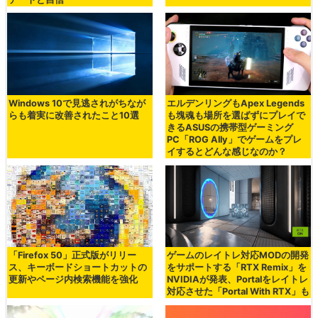
Windows 10で見逃されがちなが
エルデンリングもApex Legends
らも着実に改善されたこと10選
も塊魂も場所を選ばずにプレイで
きるASUSの携帯型ゲーミング
PC「ROG Ally」でゲームをプレ
イするとどんな感じなのか？
「Firefox 50」正式版がリリー
ゲームのレイトレ対応MODの開発
ス、キーボードショートカットの
をサポートする「RTX Remix」を
更新やページ内検索機能を強化
NVIDIAが発表、Portalをレイトレ
対応させた「Portal With RTX」も