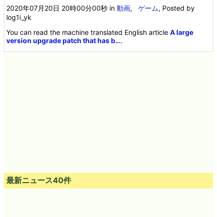
2020年07月20日 20時00分00秒
in
動画
,
ゲーム
, Posted by
log1i_yk
You can read the machine translated English article
A large
version upgrade patch that has b…
.
最新ニュース40件