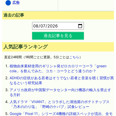
広告
過去の記事
過去記事を見る
人気記事ランキング
直近24時間（1時間ごとに更新。5分ごとは
こちら
）
植物由来素材使用のギリシャ発ゼロカロリーコーラ「green
cola」を飲んでみた、コカ・コーラとどう違うのか？
ADHDの症状がある若者はそうでない若者と音楽を聴く習慣が異
なるという研究結果
アメリカ政府が中国製データセンター向け機器の輸入を禁止す
る方針
人気ドラマ「VIVANT」とコラボした湖池屋のポテトチップス
「乃木ののり塩」「野崎のケバブ」試食レビュー
Google「Pixel 11」シリーズ4機種の詳細スペックが流出、全モ