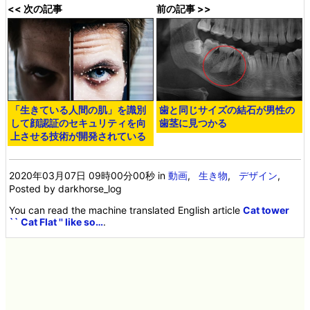
<< 次の記事
前の記事 >>
「生きている人間の肌」を識別
歯と同じサイズの結石が男性の
して顔認証のセキュリティを向
歯茎に見つかる
上させる技術が開発されている
2020年03月07日 09時00分00秒
in
動画
,
生き物
,
デザイン
,
Posted by darkhorse_log
You can read the machine translated English article
Cat tower
`` Cat Flat '' like so…
.