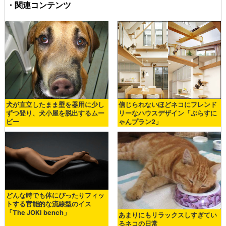
・関連コンテンツ
犬が直立したまま壁を器用に少し
信じられないほどネコにフレンド
ずつ登り、犬小屋を脱出するムー
リーなハウスデザイン「ぷらすに
ビー
ゃんプラン2」
どんな時でも体にぴったりフィッ
トする官能的な流線型のイス
「The JOKI bench」
あまりにもリラックスしすぎてい
るネコの日常