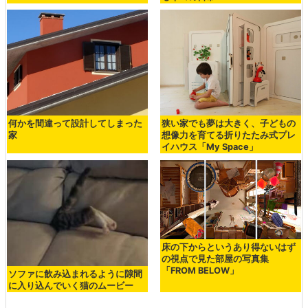
何かを間違って設計してしまった
狭い家でも夢は大きく、子どもの
家
想像力を育てる折りたたみ式プレ
イハウス「My Space」
床の下からというあり得ないはず
の視点で見た部屋の写真集
「FROM BELOW」
ソファに飲み込まれるように隙間
に入り込んでいく猫のムービー