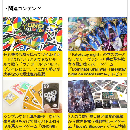
・関連コンテンツ
色も番号も取っ払ってワイルドカ
「Fate/stay night」のマスターと
ードだけというとんでもないルー
なってサーヴァントと共に聖杯戦
ルで戦う「ウノ オールワイルド」
争を戦い抜くボードゲーム
プレイレビュー、とにかく勢いが
「Dominate Grail War -Fate/stay
大事なので爆速進行推奨
night on Board Game-」レビュー
シンプルな足し算を駆使しながら
7人の英雄が堕天使と悪魔の軍勢
生き残りをかけて戦うバトルロイ
から世界を救う対戦型ボードゲー
ヤル系カードゲーム「ONO 99」
ム「Eden’s Shadow」ゲーム準備