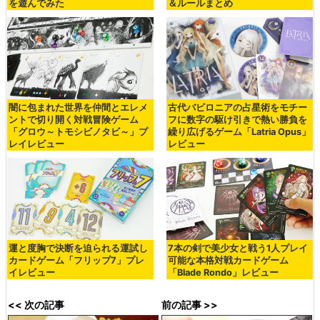
を遊んでみた
＆ルールまとめ
闇に包まれた世界を仲間とエレメ
古代バビロニアの占星術をモチー
ントで切り開く対戦冒険ゲーム
フに数字の駆け引きで熱い勝負を
「グロウ～トモシビノタビ～」プ
繰り広げるゲーム「Latria Opus」
レイレビュー
レビュー
運と度胸で決断を迫られる運試し
7本の剣で美少女と戦う1人プレイ
カードゲーム「フリップ7」プレ
可能な本格対戦カードゲーム
イレビュー
「Blade Rondo」レビュー
<< 次の記事
前の記事 >>