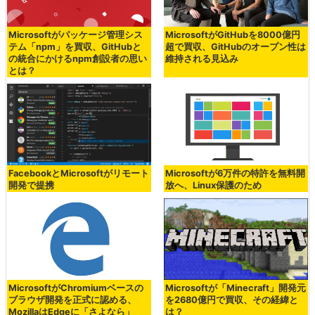
Microsoftがパッケージ管理シス
MicrosoftがGitHubを8000億円
テム「npm」を買収、GitHubと
超で買収、GitHubのオープン性は
の統合にかけるnpm創設者の思い
維持される見込み
とは？
FacebookとMicrosoftがリモート
Microsoftが6万件の特許を無料開
開発で提携
放へ、Linux保護のため
MicrosoftがChromiumベースの
Microsoftが「Minecraft」開発元
ブラウザ開発を正式に認める、
を2680億円で買収、その経緯と
MozillaはEdgeに「さよなら」
は？