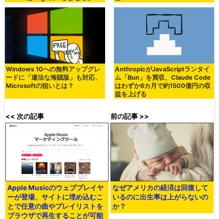
Windows 10への無料アップグレ
AnthropicがJavaScriptランタイ
ードに「違法な海賊版」も対応、
ム「Bun」を買収、Claude Code
Microsoftの狙いとは？
はわずか6カ月で約1500億円の収
益を上げる
<< 次の記事
前の記事 >>
Apple Musicのウェブプレイヤ
なぜアメリカの経済は回復して
ーが登場、サイトに埋め込むこ
いるのに出生率は上がらないの
とで任意の曲やプレイリストを
か？
ブラウザで再生することが可能