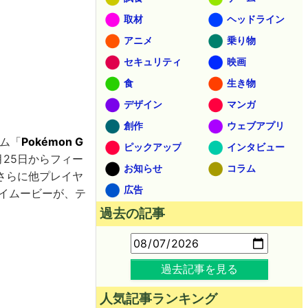
取材
ヘッドライン
アニメ
乗り物
セキュリティ
映画
食
生き物
デザイン
マンガ
創作
ウェブアプリ
ーム「
Pokémon G
ピックアップ
インタビュー
月25日からフィー
お知らせ
コラム
さらに他プレイヤ
広告
レイムービーが、テ
過去の記事
過去記事を見る
人気記事ランキング