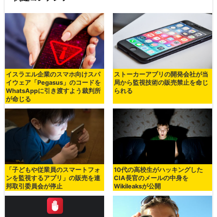
イスラエル企業のスマホ向けスパ
ストーカーアプリの開発会社が当
イウェア「Pegasus」のコードを
局から監視技術の販売禁止を命じ
WhatsAppに引き渡すよう裁判所
られる
が命じる
「子どもや従業員のスマートフォ
10代の高校生がハッキングした
ンを監視するアプリ」の販売を連
CIA長官のメールの中身を
邦取引委員会が停止
Wikileaksが公開