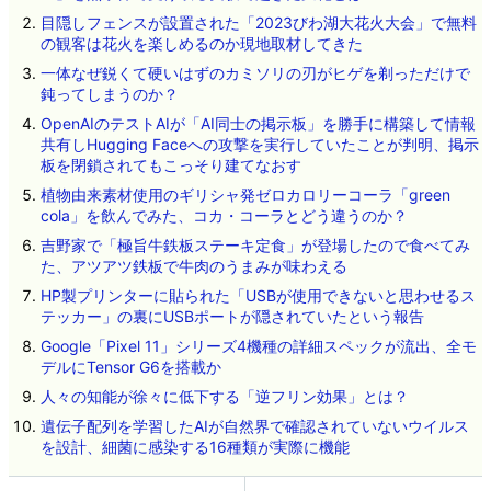
目隠しフェンスが設置された「2023びわ湖大花火大会」で無料
の観客は花火を楽しめるのか現地取材してきた
一体なぜ鋭くて硬いはずのカミソリの刃がヒゲを剃っただけで
鈍ってしまうのか？
OpenAIのテストAIが「AI同士の掲示板」を勝手に構築して情報
共有しHugging Faceへの攻撃を実行していたことが判明、掲示
板を閉鎖されてもこっそり建てなおす
植物由来素材使用のギリシャ発ゼロカロリーコーラ「green
cola」を飲んでみた、コカ・コーラとどう違うのか？
吉野家で「極旨牛鉄板ステーキ定食」が登場したので食べてみ
た、アツアツ鉄板で牛肉のうまみが味わえる
HP製プリンターに貼られた「USBが使用できないと思わせるス
テッカー」の裏にUSBポートが隠されていたという報告
Google「Pixel 11」シリーズ4機種の詳細スペックが流出、全モ
デルにTensor G6を搭載か
人々の知能が徐々に低下する「逆フリン効果」とは？
遺伝子配列を学習したAIが自然界で確認されていないウイルス
を設計、細菌に感染する16種類が実際に機能