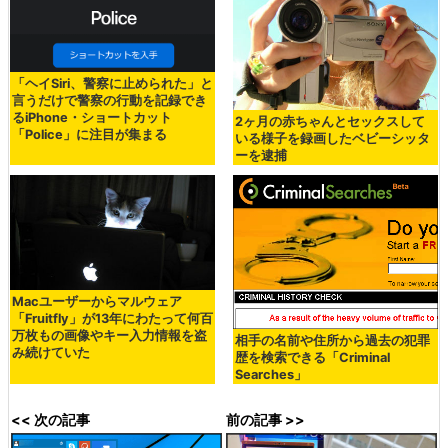
「ヘイSiri、警察に止められた」と
言うだけで警察の行動を記録でき
るiPhone・ショートカット
2ヶ月の赤ちゃんとセックスして
「Police」に注目が集まる
いる様子を録画したベビーシッタ
ーを逮捕
Macユーザーからマルウェア
「Fruitfly」が13年にわたって何百
万枚もの画像やキー入力情報を盗
相手の名前や住所から過去の犯罪
み続けていた
歴を検索できる「Criminal
Searches」
<< 次の記事
前の記事 >>