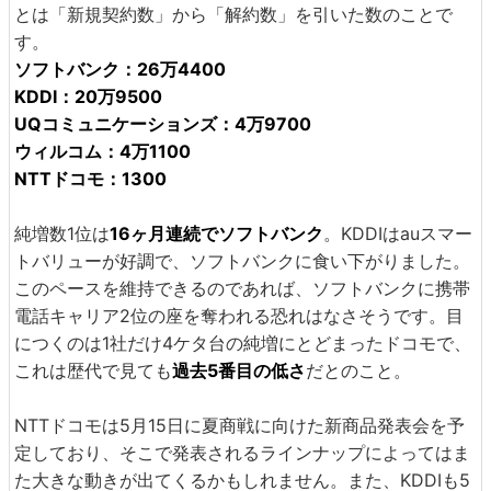
とは「新規契約数」から「解約数」を引いた数のことで
す。
ソフトバンク：26万4400
KDDI：20万9500
UQコミュニケーションズ：4万9700
ウィルコム：4万1100
NTTドコモ：1300
純増数1位は
16ヶ月連続でソフトバンク
。KDDIはauスマー
トバリューが好調で、ソフトバンクに食い下がりました。
このペースを維持できるのであれば、ソフトバンクに携帯
電話キャリア2位の座を奪われる恐れはなさそうです。目
につくのは1社だけ4ケタ台の純増にとどまったドコモで、
これは歴代で見ても
過去5番目の低さ
だとのこと。
NTTドコモは5月15日に夏商戦に向けた新商品発表会を予
定しており、そこで発表されるラインナップによってはま
た大きな動きが出てくるかもしれません。また、KDDIも5