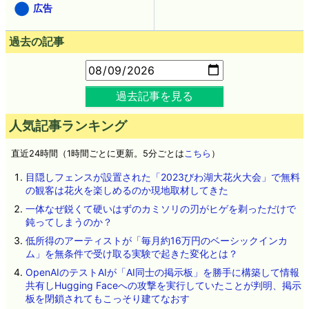
広告
過去の記事
過去記事を見る
人気記事ランキング
直近24時間（1時間ごとに更新。5分ごとは
こちら
）
目隠しフェンスが設置された「2023びわ湖大花火大会」で無料
の観客は花火を楽しめるのか現地取材してきた
一体なぜ鋭くて硬いはずのカミソリの刃がヒゲを剃っただけで
鈍ってしまうのか？
低所得のアーティストが「毎月約16万円のベーシックインカ
ム」を無条件で受け取る実験で起きた変化とは？
OpenAIのテストAIが「AI同士の掲示板」を勝手に構築して情報
共有しHugging Faceへの攻撃を実行していたことが判明、掲示
板を閉鎖されてもこっそり建てなおす