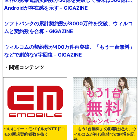
世界の携帯電話契約数が50億を突破して将来は500億に、
Androidが存在感を示す - GIGAZINE
ソフトバンクの累計契約数が3000万件を突破、ウィルコ
ムと契約数を合算 - GIGAZINE
ウィルコムの契約数が400万件再突破、「もう一台無料」
などで劇的なV字回復 - GIGAZINE
・関連コンテンツ
ついにイー・モバイルがNTTドコ
「もう1台無料」の影響は絶大、ウ
モの新規契約者数を抜く
ィルコムがPHS単体での純増を記
録