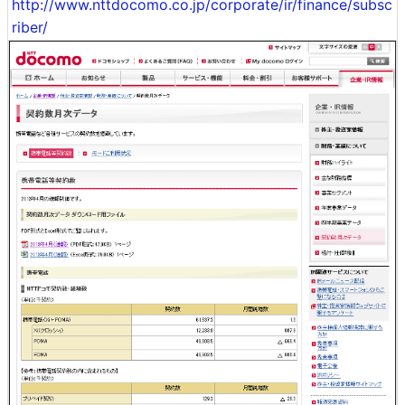
http://www.nttdocomo.co.jp/corporate/ir/finance/subsc
riber/