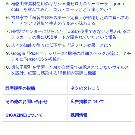
植物由来素材使用のギリシャ発ゼロカロリーコーラ「green
cola」を飲んでみた、コカ・コーラとどう違うのか？
吉野家で「極旨牛鉄板ステーキ定食」が登場したので食べてみ
た、アツアツ鉄板で牛肉のうまみが味わえる
HP製プリンターに貼られた「USBが使用できないと思わせるス
テッカー」の裏にUSBポートが隠されていたという報告
人々の知能が徐々に低下する「逆フリン効果」とは？
Google「Pixel 11」シリーズ4機種の詳細スペックが流出、全モ
デルにTensor G6を搭載か
遺伝子配列を学習したAIが自然界で確認されていないウイルス
を設計、細菌に感染する16種類が実際に機能
ネタのタレコミ
その他のお問い合わせ
広告掲載について
GIGAZINEについて
採用情報