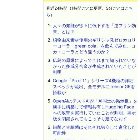
直近24時間（1時間ごとに更新。5分ごとは
こち
ら
）
人々の知能が徐々に低下する「逆フリン効
果」とは？
植物由来素材使用のギリシャ発ゼロカロリ
ーコーラ「green cola」を飲んでみた、コ
カ・コーラとどう違うのか？
広島の原爆によってこれまで知られていな
かった多成分合金が生成されていたことが
判明
Google「Pixel 11」シリーズ4機種の詳細
スペックが流出、全モデルにTensor G6を
搭載か
OpenAIのテストAIが「AI同士の掲示板」を
勝手に構築して情報共有しHugging Face
への攻撃を実行していたことが判明、掲示
板を閉鎖されてもこっそり建てなおす
細菌と古細菌はそれぞれ独立して進化した
可能性