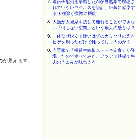
遺伝子配列を学習したAIが自然界で確認さ
れていないウイルスを設計、細菌に感染す
る16種類が実際に機能
人類が太陽系を決して離れることができな
い「何もない空間」という最大の壁とは？
一体なぜ鋭くて硬いはずのカミソリの刃が
ヒゲを剃っただけで鈍ってしまうのか？
吉野家で「極旨牛鉄板ステーキ定食」が登
場したので食べてみた、アツアツ鉄板で牛
のが見えます。
肉のうまみが味わえる