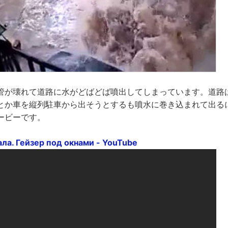
管が壊れて道路に水がどばどば噴出してしまっています。道路
とか車を縦列駐車から出そうとするも噴水に巻き込まれて出る
ービーです。
ла. Гейзер под окнами - YouTube