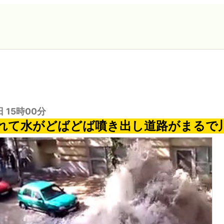
日 15時00分
れて水がどばどば噴き出し道路がまるで