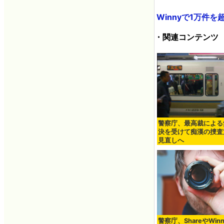
Winnyで1万件を
・関連コンテンツ
警察庁、最高裁による
決を受けて痴漢の捜査
見直しへ
警察庁、ShareやWin