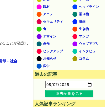
取材
ヘッドライン
アニメ
乗り物
セキュリティ
映画
食
生き物
デザイン
マンガ
なることが確定し
創作
ウェブアプリ
ピックアップ
インタビュー
お知らせ
コラム
却 - 社会
広告
過去の記事
過去記事を見る
人気記事ランキング