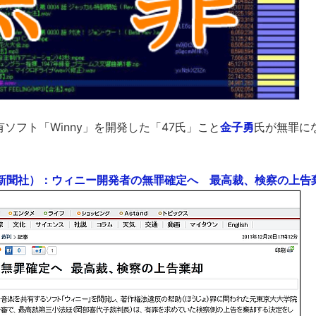
有ソフト「Winny」を開発した「47氏」こと
金子勇
氏が無罪に
（朝日新聞社）：ウィニー開発者の無罪確定へ 最高裁、検察の上告棄