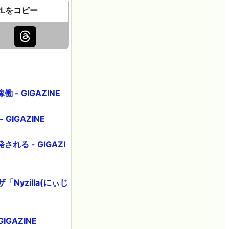
RLをコピー
 GIGAZINE
IGAZINE
る - GIGAZI
yzilla(にぃじ
GAZINE