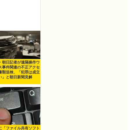
・朝日記者が遠隔操作ウ
ス事件関連の不正アクセ
書類送検、「犯罪は成立
い」と朝日新聞見解
に「ファイル共有ソフト