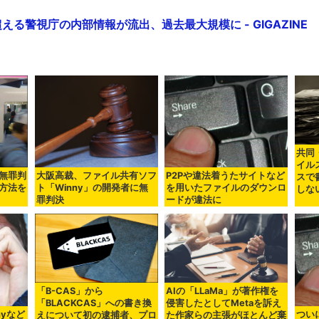
超える警視庁の内部情報が流出、過去最大規模に - GIGAZINE
共同
イル
無罪判
大阪高裁、ファイル共有ソフ
P2Pや違法着うたサイトなど
スで
方法を
ト「Winny」の開発者に無
を用いたファイルのダウンロ
しな
罪判決
ードが違法に
「B-CAS」から
AIの「LLaMa」が著作権を
「BLACKCAS」への書き換
侵害したとしてMetaを訴え
nyなど
つい
えについて初の逮捕者、プロ
た作家らの主張がほとんど棄