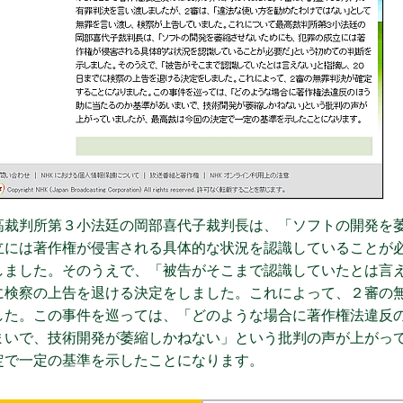
高裁判所第３小法廷の岡部喜代子裁判長は、「ソフトの開発を
立には著作権が侵害される具体的な状況を認識していることが
しました。そのうえで、「被告がそこまで認識していたとは言
に検察の上告を退ける決定をしました。これによって、２審の
した。この事件を巡っては、「どのような場合に著作権法違反
まいで、技術開発が萎縮しかねない」という批判の声が上がっ
定で一定の基準を示したことになります。