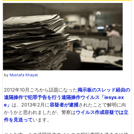
by
Mustafa Khayat
2012年10月ごろから話題になった
掲示板のスレッド経由の
遠隔操作で犯罪予告を行う遠隔操作ウイルス「iesys.ex
e」
は、2013年2月に
容疑者が逮捕
されたことで解明に向
かうかと思われましたが、警察は
ウイルス作成容疑では立
件を見送って
います。