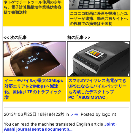
ネトゲでチートツール使用の少年
ら、電子計算機損壊等業務妨害容
疑で書類送検
ニコニコ動画に映画を投稿したユ
ーザーが逮捕、動画共有サイトへ
の投稿での摘発は全国初
<< 次の記事
前の記事 >>
イー・モバイルが最大42Mbps
スマホのワイヤレス充電ができ
対応エリアを21Mbpsへ減速
UPSになるモバイルバッテリー
化、原因はLTEのトラフィック
も内蔵したデスクトップ
増
PC「ASUS M51AC」
2013年06月25日 16時18分22秒
in
メモ
, Posted by logc_nt
You can read the machine translated English article
Joint ·
Asahi journal sent a document b…
.