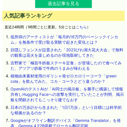
過去記事を見る
人気記事ランキング
直近24時間（1時間ごとに更新。5分ごとは
こちら
）
低所得のアーティストが「毎月約16万円のベーシックインカ
ム」を無条件で受け取る実験で起きた変化とは？
目隠しフェンスが設置された「2023びわ湖大花火大会」で無料
の観客は花火を楽しめるのか現地取材してきた
吉野家で「極旨牛鉄板ステーキ定食」が登場したので食べてみ
た、アツアツ鉄板で牛肉のうまみが味わえる
植物由来素材使用のギリシャ発ゼロカロリーコーラ「green
cola」を飲んでみた、コカ・コーラとどう違うのか？
OpenAIのテストAIが「AI同士の掲示板」を勝手に構築して情報
共有しHugging Faceへの攻撃を実行していたことが判明、掲示
板を閉鎖されてもこっそり建てなおす
日本の万歩計から生まれた「1日1万歩」という目標には科学的
な根拠があるのか？
Googleがオフライン翻訳デバイス「Gemma Translator」を発
表、Gemma 4 E2B搭載でローカル翻訳可能