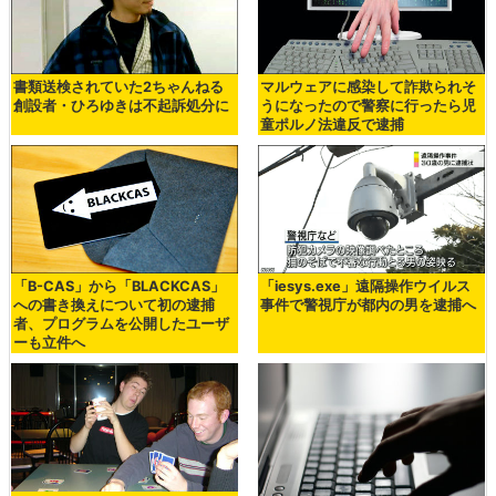
書類送検されていた2ちゃんねる
マルウェアに感染して詐欺られそ
創設者・ひろゆきは不起訴処分に
うになったので警察に行ったら児
童ポルノ法違反で逮捕
「B-CAS」から「BLACKCAS」
「iesys.exe」遠隔操作ウイルス
への書き換えについて初の逮捕
事件で警視庁が都内の男を逮捕へ
者、プログラムを公開したユーザ
ーも立件へ