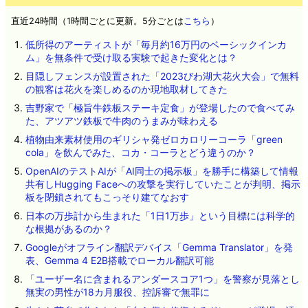
直近24時間（1時間ごとに更新。5分ごとは
こちら
）
低所得のアーティストが「毎月約16万円のベーシックインカ
ム」を無条件で受け取る実験で起きた変化とは？
目隠しフェンスが設置された「2023びわ湖大花火大会」で無料
の観客は花火を楽しめるのか現地取材してきた
吉野家で「極旨牛鉄板ステーキ定食」が登場したので食べてみ
た、アツアツ鉄板で牛肉のうまみが味わえる
植物由来素材使用のギリシャ発ゼロカロリーコーラ「green
cola」を飲んでみた、コカ・コーラとどう違うのか？
OpenAIのテストAIが「AI同士の掲示板」を勝手に構築して情報
共有しHugging Faceへの攻撃を実行していたことが判明、掲示
板を閉鎖されてもこっそり建てなおす
日本の万歩計から生まれた「1日1万歩」という目標には科学的
な根拠があるのか？
Googleがオフライン翻訳デバイス「Gemma Translator」を発
表、Gemma 4 E2B搭載でローカル翻訳可能
「ユーザー名に含まれるアンダースコア1つ」を警察が見落とし
無実の男性が18カ月服役、控訴審で無罪に