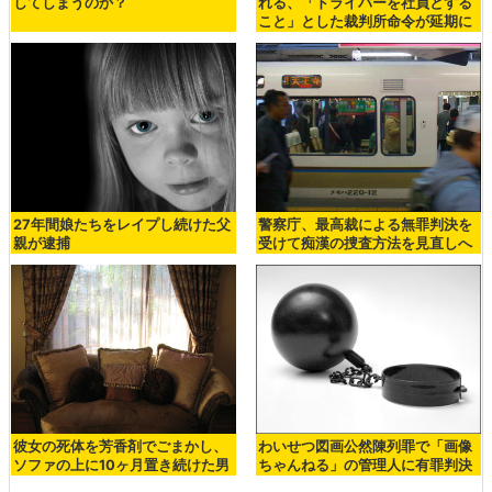
してしまうのか？
れる、「ドライバーを社員とする
こと」とした裁判所命令が延期に
27年間娘たちをレイプし続けた父
警察庁、最高裁による無罪判決を
親が逮捕
受けて痴漢の捜査方法を見直しへ
彼女の死体を芳香剤でごまかし、
わいせつ図画公然陳列罪で「画像
ソファの上に10ヶ月置き続けた男
ちゃんねる」の管理人に有罪判決