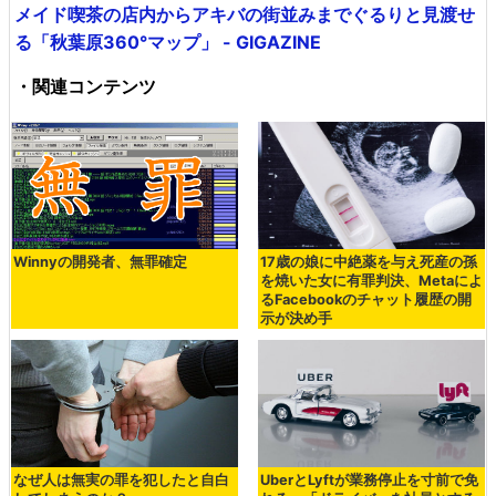
メイド喫茶の店内からアキバの街並みまでぐるりと見渡せ
る「秋葉原360°マップ」 - GIGAZINE
・関連コンテンツ
Winnyの開発者、無罪確定
17歳の娘に中絶薬を与え死産の孫
を焼いた女に有罪判決、Metaによ
るFacebookのチャット履歴の開
示が決め手
なぜ人は無実の罪を犯したと自白
UberとLyftが業務停止を寸前で免