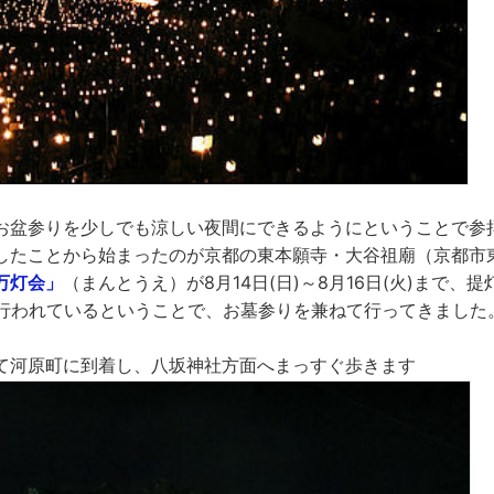
お盆参りを少しでも涼しい夜間にできるようにということで参
したことから始まったのが京都の東本願寺・大谷祖廟（京都市東
万灯会」
（まんとうえ）が8月14日(日)～8月16日(火)まで、提
で行われているということで、お墓参りを兼ねて行ってきました
て河原町に到着し、八坂神社方面へまっすぐ歩きます