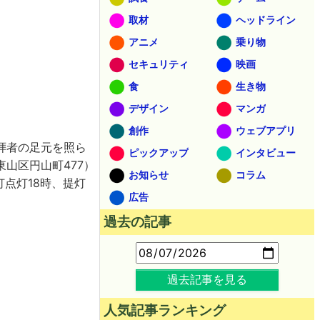
取材
ヘッドライン
アニメ
乗り物
セキュリティ
映画
食
生き物
デザイン
マンガ
創作
ウェブアプリ
拝者の足元を照ら
ピックアップ
インタビュー
山区円山町477）
お知らせ
コラム
灯点灯18時、提灯
広告
。
過去の記事
過去記事を見る
人気記事ランキング