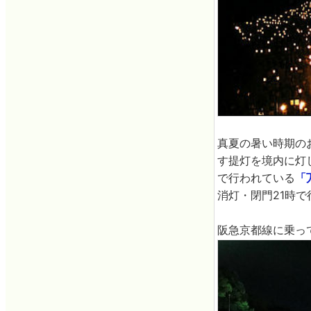
真夏の暑い時期の
す提灯を境内に灯
で行われている
「
消灯・閉門21時
阪急京都線に乗っ