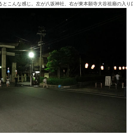
るとこんな感じ。左が八坂神社、右が東本願寺大谷祖廟の入り