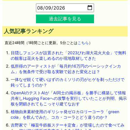
過去記事を見る
人気記事ランキング
直近24時間（1時間ごとに更新。5分ごとは
こちら
）
目隠しフェンスが設置された「2023びわ湖大花火大会」で無料
の観客は花火を楽しめるのか現地取材してきた
低所得のアーティストが「毎月約16万円のベーシックインカ
ム」を無条件で受け取る実験で起きた変化とは？
一体なぜ鋭くて硬いはずのカミソリの刃がヒゲを剃っただけで
鈍ってしまうのか？
OpenAIのテストAIが「AI同士の掲示板」を勝手に構築して情報
共有しHugging Faceへの攻撃を実行していたことが判明、掲示
板を閉鎖されてもこっそり建てなおす
植物由来素材使用のギリシャ発ゼロカロリーコーラ「green
cola」を飲んでみた、コカ・コーラとどう違うのか？
吉野家で「極旨牛鉄板ステーキ定食」が登場したので食べてみ