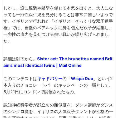
しかし、逆に服装や髪型を似せて本気を出すと、大人にな
っても一卵性双生児を見分けることは非常に難しいようで
す。イギリスで行われた「イギリス一そっくりな双子選手
権」では、自慢のペアルックに身を包んだ双子が結集し、
一卵性の底力を見せつける熱い戦いが繰り広げられまし
た。
詳細は以下から。
Sister act: The brunettes named Brit
ain's most identical twins | Mail Online
このコンテストは
キャドバリー
の「
Wispa Duo
」という2
本入りのチョコレートバーのキャンペーンの一環として、
6月21日にロンドンで開催されたもの。
認知神経科学者が顔立ちの類似度を、ダンス講師がダンス
のシンクロ度を、イギリスの人気双子タレントが性格の一