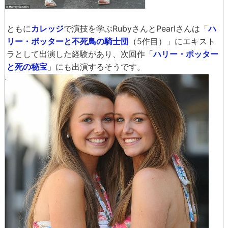
ともに
カレッジ
で演技を学ぶRubyさんとPearlさんは「
ハ
リー・ポッターと不死鳥の騎士団
（5作目）」にエキスト
ラとして出演した経験があり、次回作「
ハリー・ポッター
と死の秘宝
」にも出演するそうです。