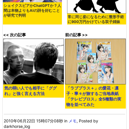
シェイクスピアかChatGPTか？人
間は本物よりもAIの詩を好むこと
が研究で判明
常に同じ姿になるために整形手術
に900万円かけている双子姉妹
<< 次の記事
前の記事 >>
気の弱い人でも相手に「ググ
「ラブプラス＋」の愛花・凛
れ」と強く言える方法
子・寧々が旅するご当地表紙
「テレビブロス」全5種類の実
物を並べてみた
2010年06月22日 15時07分08秒
in
メモ
, Posted by
darkhorse_log