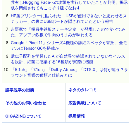
共有しHugging Faceへの攻撃を実行していたことが判明、掲示
板を閉鎖されてもこっそり建てなおす
HP製プリンターに貼られた「USBが使用できないと思わせるス
テッカー」の裏にUSBポートが隠されていたという報告
吉野家で「極旨牛鉄板ステーキ定食」が登場したので食べてみ
た、アツアツ鉄板で牛肉のうまみが味わえる
Google「Pixel 11」シリーズ4機種の詳細スペックが流出、全モ
デルにTensor G6を搭載か
遺伝子配列を学習したAIが自然界で確認されていないウイルス
を設計、細菌に感染する16種類が実際に機能
「5.1ch」「7.1ch」「Dolby Atmos」「DTS:X」は何が違う？サ
ラウンド音響の種類と仕組みとは
ネタのタレコミ
その他のお問い合わせ
広告掲載について
GIGAZINEについて
採用情報