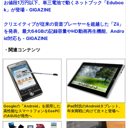
お値段1万円以下、単三電池で動くネットブック「Eduboo
k」が登場 - GIGAZINE
クリエイティブが従来の音楽プレーヤーを超越した「Zii」
を発表、最大64GBの記録容量やHD動画再生機能、Andro
id対応も - GIGAZINE
・関連コンテンツ
Googleの「Android」を採用した
iPad対抗のAndroidタブレット、
高性能なスマートフォンをEeePC
年末商戦に向けて次々と登場へ
のASUSが発売へ