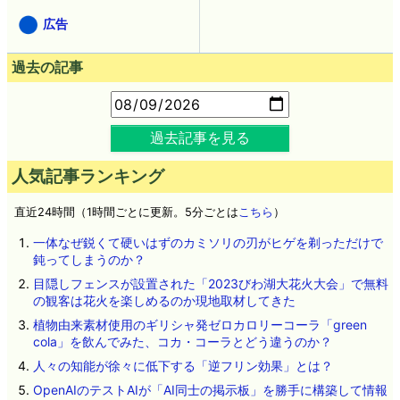
広告
過去の記事
過去記事を見る
人気記事ランキング
直近24時間（1時間ごとに更新。5分ごとは
こちら
）
一体なぜ鋭くて硬いはずのカミソリの刃がヒゲを剃っただけで
鈍ってしまうのか？
目隠しフェンスが設置された「2023びわ湖大花火大会」で無料
の観客は花火を楽しめるのか現地取材してきた
植物由来素材使用のギリシャ発ゼロカロリーコーラ「green
cola」を飲んでみた、コカ・コーラとどう違うのか？
人々の知能が徐々に低下する「逆フリン効果」とは？
OpenAIのテストAIが「AI同士の掲示板」を勝手に構築して情報