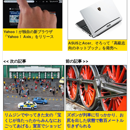
Yahoo！が独自の新ブラウザ
「Yahoo！ Axis」をリリース
ASUSとAcer、そろって「高級志
向のネットブック」を発売へ
<< 次の記事
前の記事 >>
リムジンでやってきた女の「宝
ズボンが列車に引っかかり、お
くじが当たったからみんなにお
尻を出した状態で数百メートル
ごってあげる」宣言でショッピ
引きずられる