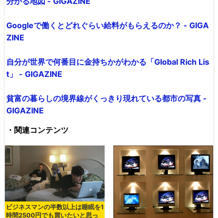
分かる地図 - GIGAZINE
Googleで働くとどれぐらい給料がもらえるのか？ - GIGA
ZINE
自分が世界で何番目に金持ちかがわかる「Global Rich Lis
t」 - GIGAZINE
貧富の暮らしの境界線がくっきり現れている都市の写真 -
GIGAZINE
・関連コンテンツ
ビジネスマンの半数以上は睡眠を1
時間2500円でも買いたいと思っ