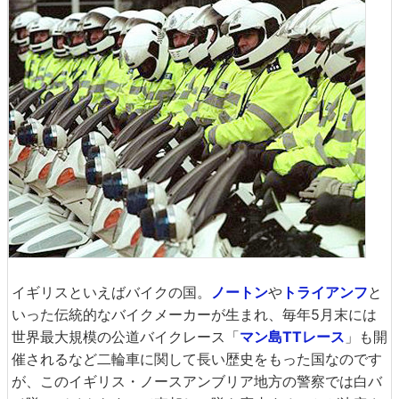
イギリスといえばバイクの国。
ノートン
や
トライアンフ
と
いった伝統的なバイクメーカーが生まれ、毎年5月末には
世界最大規模の公道バイクレース「
マン島TTレース
」も開
催されるなど二輪車に関して長い歴史をもった国なのです
が、このイギリス・ノースアンブリア地方の警察では白バ