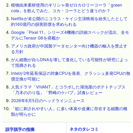
植物由来素材使用のギリシャ発ゼロカロリーコーラ「green
cola」を飲んでみた、コカ・コーラとどう違うのか？
Netflixが未公開のニコラス・ケイジ主演映画を紛失したとして
約160億円の損害賠償を求められる
Google「Pixel 11」シリーズ4機種の詳細スペックが流出、全モ
デルにTensor G6を搭載か
アメリカ政府が中国製データセンター向け機器の輸入を禁止す
る方針
がん細胞が自らDNAを壊して進化している可能性が研究によっ
て指摘される
Intelが2年延長保証の対象CPUを発表、クラッシュ多発CPUの無
償交換が可能に
人気ドラマ「VIVANT」とコラボした湖池屋のポテトチップス
「乃木ののり塩」「野崎のケバブ」試食レビュー
2026年8月5日のヘッドラインニュース
「蚊に刺されやすい人」に多い体臭や皮膚に存在する細菌の種
類が明らかに
ネタのタレコミ