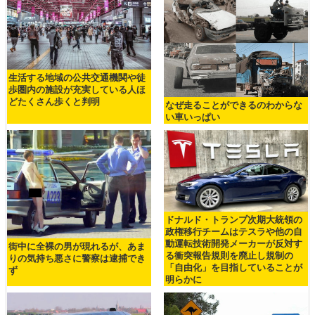
生活する地域の公共交通機関や徒
歩圏内の施設が充実している人ほ
どたくさん歩くと判明
なぜ走ることができるのわからな
い車いっぱい
ドナルド・トランプ次期大統領の
政権移行チームはテスラや他の自
動運転技術開発メーカーが反対す
街中に全裸の男が現れるが、あま
る衝突報告規則を廃止し規制の
りの気持ち悪さに警察は逮捕でき
「自由化」を目指していることが
ず
明らかに