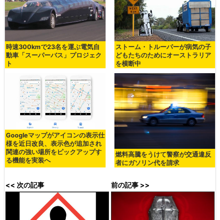
時速300kmで23名を運ぶ電気自
ストーム・トルーパーが病気の子
動車「スーパーバス」プロジェク
どもたちのためにオーストラリア
ト
を横断中
Googleマップがアイコンの表示仕
様を近日改良、表示色が追加され
関連の強い場所をピックアップす
燃料高騰をうけて警察が交通違反
る機能を実装へ
者にガソリン代を請求
<< 次の記事
前の記事 >>