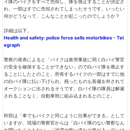
イ隊のバイクをすべて売却し、隊を廃止することが決定さ
れ、一部はすでに売却されてしまったそうです。いったい
何がどうなって、こんなことが起こったのでしょうか？
詳細は以下。
Health and safety: police force sells motorbikes - Tel
egraph
警察の発表によると「バイクは衝突事故に弱く白バイ警官
の安全を確保することができない」ので白バイ隊を廃止す
ることにしたとのこと。所有するバイクの一部はすでに他
の白バイ隊に払い下げられ、残ったものも装備を外されて
オークションに出されるそうです。白バイ隊の隊員は解雇
されることなく、自動車班に組み込まれるとのこと。
幹部は「車でもバイクと同じように仕事ができる」として
いますが、現場の警察官からは「白バイ隊のない警察なん