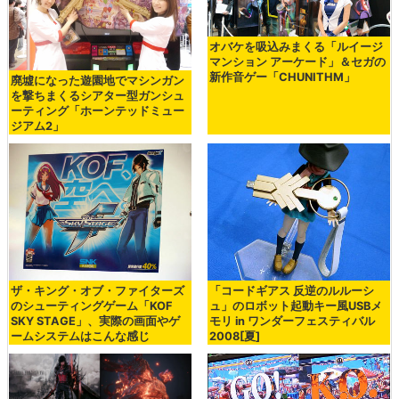
オバケを吸込みまくる「ルイージ
マンション アーケード」＆セガの
新作音ゲー「CHUNITHM」
廃墟になった遊園地でマシンガン
を撃ちまくるシアター型ガンシュ
ーティング「ホーンテッドミュー
ジアム2」
ザ・キング・オブ・ファイターズ
「コードギアス 反逆のルルーシ
のシューティングゲーム「KOF
ュ」のロボット起動キー風USBメ
SKY STAGE」、実際の画面やゲ
モリ in ワンダーフェスティバル
ームシステムはこんな感じ
2008[夏]