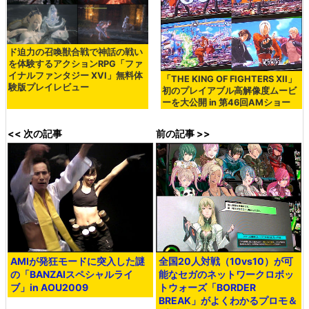
ド迫力の召喚獣合戦で神話の戦い
を体験するアクションRPG「ファ
イナルファンタジー XVI」無料体
「THE KING OF FIGHTERS XII」
験版プレイレビュー
初のプレイアブル高解像度ムービ
ーを大公開 in 第46回AMショー
<< 次の記事
前の記事 >>
AMIが発狂モードに突入した謎
全国20人対戦（10vs10）が可
の「BANZAIスペシャルライ
能なセガのネットワークロボッ
ブ」in AOU2009
トウォーズ「BORDER
BREAK」がよくわかるプロモ＆