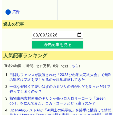
広告
過去の記事
過去記事を見る
人気記事ランキング
直近24時間（1時間ごとに更新。5分ごとは
こちら
）
目隠しフェンスが設置された「2023びわ湖大花火大会」で無料
の観客は花火を楽しめるのか現地取材してきた
一体なぜ鋭くて硬いはずのカミソリの刃がヒゲを剃っただけで
鈍ってしまうのか？
植物由来素材使用のギリシャ発ゼロカロリーコーラ「green
cola」を飲んでみた、コカ・コーラとどう違うのか？
OpenAIのテストAIが「AI同士の掲示板」を勝手に構築して情報
共有しHugging Faceへの攻撃を実行していたことが判明、掲示