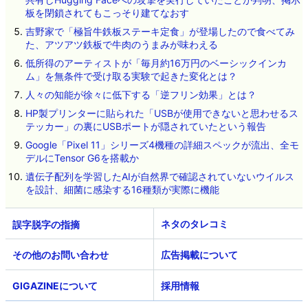
板を閉鎖されてもこっそり建てなおす
吉野家で「極旨牛鉄板ステーキ定食」が登場したので食べてみ
た、アツアツ鉄板で牛肉のうまみが味わえる
低所得のアーティストが「毎月約16万円のベーシックインカ
ム」を無条件で受け取る実験で起きた変化とは？
人々の知能が徐々に低下する「逆フリン効果」とは？
HP製プリンターに貼られた「USBが使用できないと思わせるス
テッカー」の裏にUSBポートが隠されていたという報告
Google「Pixel 11」シリーズ4機種の詳細スペックが流出、全モ
デルにTensor G6を搭載か
遺伝子配列を学習したAIが自然界で確認されていないウイルス
を設計、細菌に感染する16種類が実際に機能
ネタのタレコミ
その他のお問い合わせ
広告掲載について
GIGAZINEについて
採用情報