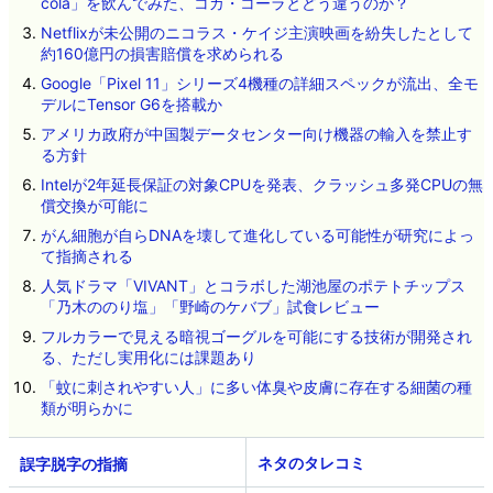
cola」を飲んでみた、コカ・コーラとどう違うのか？
Netflixが未公開のニコラス・ケイジ主演映画を紛失したとして
約160億円の損害賠償を求められる
Google「Pixel 11」シリーズ4機種の詳細スペックが流出、全モ
デルにTensor G6を搭載か
アメリカ政府が中国製データセンター向け機器の輸入を禁止す
る方針
Intelが2年延長保証の対象CPUを発表、クラッシュ多発CPUの無
償交換が可能に
がん細胞が自らDNAを壊して進化している可能性が研究によっ
て指摘される
人気ドラマ「VIVANT」とコラボした湖池屋のポテトチップス
「乃木ののり塩」「野崎のケバブ」試食レビュー
フルカラーで見える暗視ゴーグルを可能にする技術が開発され
る、ただし実用化には課題あり
「蚊に刺されやすい人」に多い体臭や皮膚に存在する細菌の種
類が明らかに
ネタのタレコミ