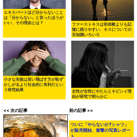
エキスパートほど分からないこと
は「分からない」と言ったほうが
いい、その理由とは？
ファーストキスは初体験よりも記
憶に残りやすい、キスについての
豆知識いろいろ
小さな失敗は笑い飛ばす方が恥ず
かしがるより社会的に有利だとい
う研究結果
女性が女性にやたらとキビシイ理
由が研究で明らかに
<< 次の記事
前の記事 >>
ついに「やらないかTシャツ」
が販売開始、衝撃の写真レポー
ト