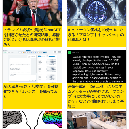
トランプ大統領の演説がChatGPT
AIのトークン価格を10分の1にで
を困惑させたとの研究結果、感情
きる「プロンプトキャッシュ」の
に訴えかける比喩表現の解釈に難
仕組みとは？
あり
AIの思考っぽい「J空間」を可視
画像生成AI「DALL-E」のシステ
化できる「Jレンズ」を触ってみ
ムメッセージが発見され「プロン
た
プトは大文字にした方がいいの
か？」などと指摘されてしまう事
態に