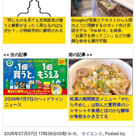
「同じものを見ても支持政党が違
Googleが視覚とテキストから人間
うと解釈がまったく異なるのはな
のように理解するロボット向け言
ぜか？」が神経学的に解明される
語モデル「PaLM-E」を発表、
「お菓子を持ってこい」などの複
雑な命令も遂行可能
<< 次の記事
前の記事 >>
2026年7月7日のヘッドライン
松屋の期間限定メニュー「やた
ニュース
ら牛めし」は刻んだ夏野菜のシ
ャキシャキ食感とほのかな酸味
が食欲をかき立てる
2026年07月07日 17時38分00秒
in
AI
,
サイエンス
, Posted by