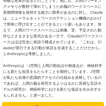
明確な差異があるとのことです。他にも、人間のワーキン
グメモリが数秒で薄れてしまうため脳のワークスペースに
長期間情報を保持する能力に限界があるのに対し、Claude
は、ニューラルネットワークのアテンション機構のおかげ
で簡単に呼び出すことができるという違いもあります。加
えて、人間のワークスペースには画像、音、予定された動
作などさまざまな形式がある一方で、Claudeのワークスペ
ースはほぼ完全に単語で構成されています。「これは、Cl
audeが実行できる行動が単語を生成することだけだから」
とAnthropicは考察しました。
Anthropicは「J空間と人間の類似点や相違点が、神経科学
にも新たな知見をもたらすことを期待しています。J空間
が私たち自身の意識的アクセスの仕組みを反映しているの
であれば、人間の脳を研究するよりはるかに容易な言語モ
デルの研究が、神経科学における新たな仮説を生み出すか
もしれません」と述べました。