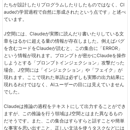
たちが設計したりプログラムしたりしたものではなく、Cl
audeの学習過程で自然に形成されたという点です」と述べ
ています。
J空間には、Claudeが実際に読んだり書いたりしている文
章をはるかに超える量の情報が存在しました。例えばバグ
を含むコードをClaudeが読むと、この集合に「ERROR」
という情報が現れます。プロンプトが密かにClaudeを操作
しようとする「プロンプトインジェクション」攻撃だった
場合、J空間には「インジェクション」や「フェイク」が
現れます。ここで現れた単語は必ずしも実際の出力結果に
現れるわけではなく、AIユーザーの目には見えていません
でした。
Claudeは推論の過程をテキストにして出力することができ
ますが、この推論を行う領域はJ空間とはまた異なるもの
だそうです。また、この集合はすらすらと話すことや簡単
な事実を思い出すこと、正しい文法を使うタスクなどには