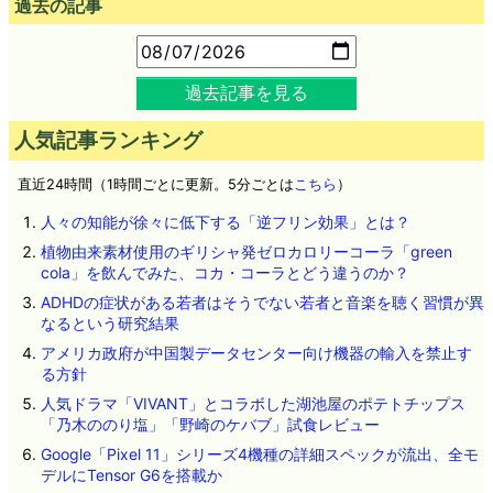
過去の記事
過去記事を見る
人気記事ランキング
直近24時間（1時間ごとに更新。5分ごとは
こちら
）
人々の知能が徐々に低下する「逆フリン効果」とは？
植物由来素材使用のギリシャ発ゼロカロリーコーラ「green
cola」を飲んでみた、コカ・コーラとどう違うのか？
ADHDの症状がある若者はそうでない若者と音楽を聴く習慣が異
なるという研究結果
アメリカ政府が中国製データセンター向け機器の輸入を禁止す
る方針
人気ドラマ「VIVANT」とコラボした湖池屋のポテトチップス
「乃木ののり塩」「野崎のケバブ」試食レビュー
Google「Pixel 11」シリーズ4機種の詳細スペックが流出、全モ
デルにTensor G6を搭載か