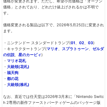
価格が変更されます。ただし、希望小売価格は「オープン
価格」とされており、どれだけ値上げされるかは不明で
す。
価格変更される製品は以下で、2026年5月25日に変更され
ます。
・ニンテンドー スタンダードトランプ(
01
、
02
、
03
)
・キャラクタートランプ(
マリオ
、
スプラトゥーン
、
ゼルダ
の伝説
、
星のカービィ
)
・
マリオ花札
・
大統領(花札)
・
福天狗
・
都の花
・
大統領(株札)
なお、直近では任天堂は2026年3月末に「Nintendo Switc
h 2専用の新作ファーストパーティゲームのパッケージ版