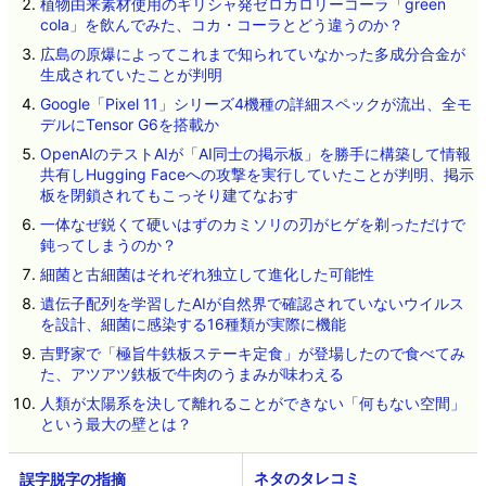
植物由来素材使用のギリシャ発ゼロカロリーコーラ「green
cola」を飲んでみた、コカ・コーラとどう違うのか？
広島の原爆によってこれまで知られていなかった多成分合金が
生成されていたことが判明
Google「Pixel 11」シリーズ4機種の詳細スペックが流出、全モ
デルにTensor G6を搭載か
OpenAIのテストAIが「AI同士の掲示板」を勝手に構築して情報
共有しHugging Faceへの攻撃を実行していたことが判明、掲示
板を閉鎖されてもこっそり建てなおす
一体なぜ鋭くて硬いはずのカミソリの刃がヒゲを剃っただけで
鈍ってしまうのか？
細菌と古細菌はそれぞれ独立して進化した可能性
遺伝子配列を学習したAIが自然界で確認されていないウイルス
を設計、細菌に感染する16種類が実際に機能
吉野家で「極旨牛鉄板ステーキ定食」が登場したので食べてみ
た、アツアツ鉄板で牛肉のうまみが味わえる
人類が太陽系を決して離れることができない「何もない空間」
という最大の壁とは？
ネタのタレコミ