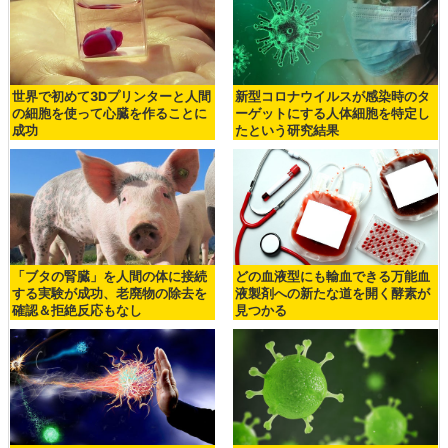
世界で初めて3Dプリンターと人間
新型コロナウイルスが感染時のタ
の細胞を使って心臓を作ることに
ーゲットにする人体細胞を特定し
成功
たという研究結果
「ブタの腎臓」を人間の体に接続
どの血液型にも輸血できる万能血
する実験が成功、老廃物の除去を
液製剤への新たな道を開く酵素が
確認＆拒絶反応もなし
見つかる