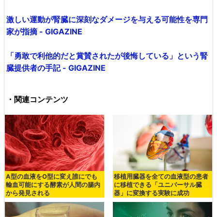
激しい運動が腎臓に深刻なダメージを与える可能性を専門
家が指摘 - GIGAZINE
「勇敢で利他的だと賞賛されたが後悔している」という腎
臓提供者の手記 - GIGAZINE
・関連コンテンツ
A型の血液をO型に変え誰にでも
移植用臓器を全ての血液型の患者
輸血可能にする酵素が人間の腸内
に移植できる「ユニバーサル臓
から発見される
器」に変換する実験に成功