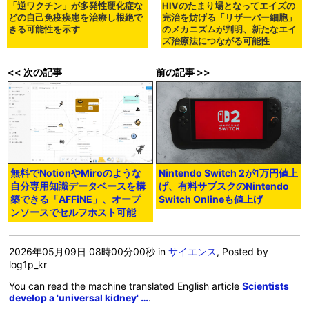
「逆ワクチン」が多発性硬化症な
HIVのたまり場となってエイズの
どの自己免疫疾患を治療し根絶で
完治を妨げる「リザーバー細胞」
きる可能性を示す
のメカニズムが判明、新たなエイ
ズ治療法につながる可能性
<< 次の記事
前の記事 >>
無料でNotionやMiroのような
Nintendo Switch 2が1万円値上
自分専用知識データベースを構
げ、有料サブスクのNintendo
築できる「AFFiNE」、オープ
Switch Onlineも値上げ
ンソースでセルフホスト可能
2026年05月09日 08時00分00秒
in
サイエンス
, Posted by
log1p_kr
You can read the machine translated English article
Scientists
develop a 'universal kidney' …
.