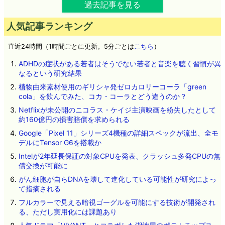
過去記事を見る
人気記事ランキング
直近24時間（1時間ごとに更新。5分ごとは
こちら
）
ADHDの症状がある若者はそうでない若者と音楽を聴く習慣が異
なるという研究結果
植物由来素材使用のギリシャ発ゼロカロリーコーラ「green
cola」を飲んでみた、コカ・コーラとどう違うのか？
Netflixが未公開のニコラス・ケイジ主演映画を紛失したとして
約160億円の損害賠償を求められる
Google「Pixel 11」シリーズ4機種の詳細スペックが流出、全モ
デルにTensor G6を搭載か
Intelが2年延長保証の対象CPUを発表、クラッシュ多発CPUの無
償交換が可能に
がん細胞が自らDNAを壊して進化している可能性が研究によっ
て指摘される
フルカラーで見える暗視ゴーグルを可能にする技術が開発され
る、ただし実用化には課題あり