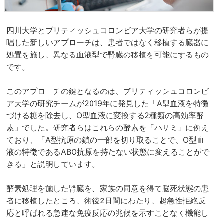
四川大学とブリティッシュコロンビア大学の研究者らが提
唱した新しいアプローチは、患者ではなく移植する臓器に
処置を施し、異なる血液型で腎臓の移植を可能にするもの
です。
このアプローチの鍵となるのは、ブリティッシュコロンビ
ア大学の研究チームが2019年に発見した「A型血液を特徴
づける糖を除去し、O型血液に変換する2種類の高効率酵
素」でした。研究者らはこれらの酵素を「ハサミ」に例え
ており、「A型抗原の鎖の一部を切り取ることで、O型血
液の特徴であるABO抗原を持たない状態に変えることがで
きる」と説明しています。
酵素処理を施した腎臓を、家族の同意を得て脳死状態の患
者に移植したところ、術後2日間にわたり、超急性拒絶反
応と呼ばれる急速な免疫反応の兆候を示すことなく機能し