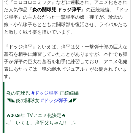
て『コロコロコミック』などに連載され、アニメ化もされ
た人気作品『
炎の闘球児 ドッジ弾平
』の正統続編。『ドッ
ジ弾平』の主人公だった一撃弾平の娘・弾子が、珍念の
娘・小仏珍子らとともに闘球部を復活させ、ライバルたち
と激しく戦う姿を描いています。
『ドッジ弾平』といえば、弾平は父・一撃弾十郎の巨大な
墓石を相手に練習していたことがありますが、本作でも弾
子が弾平の巨大な墓石を相手に練習しており、アニメ化発
表にあたっては「魂の継承ビジュアル」が公開されていま
す。
炎の闘球児
#ドッジ弾平
正統続編
◥◣炎の闘球女
#ドッジ弾子
◢◤
🔥𝟐𝟎𝟐𝟔年 TVアニメ化決定🔥
˗ˏˋ いくよ、弾平父ちゃん‼️ ˎˊ˗