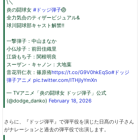
\＼
炎の闘球女
#ドッジ弾子
🏐
全力気合のティザービジュアル&
球川闘球部キャスト解禁‼️
一撃弾子：中山まなか
小仏珍子：前田佳織里
江袋もち子：関根明良
スーザン・キャノン：大地葉
音花羽仁衣：篠原侑
https://t.co/G9V0hkEqSo
#ドッジ
弾子アニメ
pic.twitter.com/ITHjlyYmXn
— TVアニメ「炎の闘球女 ドッジ弾子」公式
(@dodge_danko)
February 18, 2026
さらに、『ドッジ弾平』で弾平役を演じた日髙のり子さん
がナレーションと過去の弾平役で出演します。