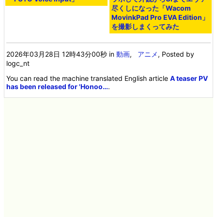
尽くしになった「Wacom
MovinkPad Pro EVA Edition」
を撮影しまくってみた
2026年03月28日 12時43分00秒
in
動画
,
アニメ
, Posted by
logc_nt
You can read the machine translated English article
A teaser PV
has been released for 'Honoo…
.