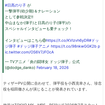
#日髙のり子
が
一撃弾平(幼少期)＆ナレーション
として参戦決定‼️
中山まなか(弾子)と日髙のり子(弾平)の
スペシャルインタビューも要チェック！
インタビューはこちら🏐
https://t.co/KVlzvh6yDR
#ドッ
ジ弾子
#ドッジ弾子アニメ
https://t.co/98nkwGGK2b
p
ic.twitter.com/OS6V7JFOcA
— TVアニメ「炎の闘球女 ドッジ弾子」公式
(@dodge_danko)
February 18, 2026
ティザーPV公開に合わせて、弾平役を小西克幸さん、珍念
役を稲田徹さんが演じることが発表されています。
放送はTOKYO MX、MBS、BS11にて2026年7月スタート