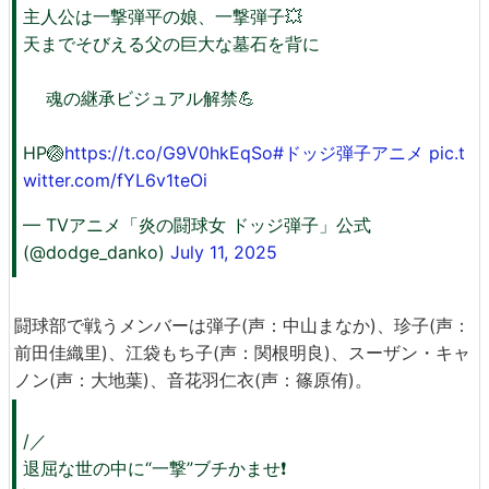
主人公は一撃弾平の娘、一撃弾子💥
天までそびえる父の巨大な墓石を背に
魂の継承ビジュアル解禁💪
HP🏐
https://t.co/G9V0hkEqSo
#ドッジ弾子アニメ
pic.t
witter.com/fYL6v1teOi
— TVアニメ「炎の闘球女 ドッジ弾子」公式
(@dodge_danko)
July 11, 2025
闘球部で戦うメンバーは弾子(声：中山まなか)、珍子(声：
前田佳織里)、江袋もち子(声：関根明良)、スーザン・キャ
ノン(声：大地葉)、音花羽仁衣(声：篠原侑)。
/／
退屈な世の中に“一撃”ブチかませ❗️