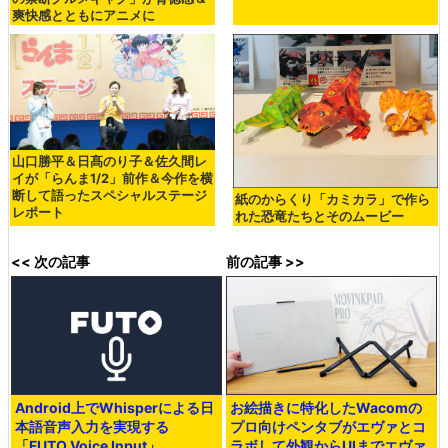
爽快感とともにアニメに
山口勝平＆日髙のり子＆佐久間レ
イが「らんま1/2」前作＆今作を横
断して語ったスペシャルステージ
紙のからくり「カミカラ」で作ら
レポート
れた恐竜たちとそのムービー
<< 次の記事
前の記事 >>
Android上でWhisperによる日
お絵描きに特化したWacomの
本語音声入力を実現する
プロ向けペンタブがエヴァとコ
「FUTO Voice Input」
ラボして外観からUIまでエヴァ