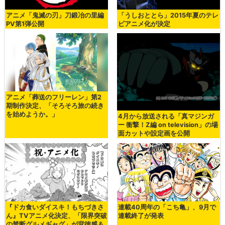
アニメ「鬼滅の刃」刀鍛冶の里編
「うしおととら」2015年夏のテレ
PV第1弾公開
ビアニメ化が決定
アニメ「葬送のフリーレン」第2
期制作決定、「そろそろ旅の続き
を始めようか。」
4月から放送される「真マジンガ
ー 衝撃！Z編 on television」の場
面カットや設定画を公開
『ドカ食いダイスキ！もちづきさ
連載40周年の「こち亀」、9月で
ん』TVアニメ化決定、「限界突破
連載終了が発表
の禁断グルメギャグ」が背徳感＆