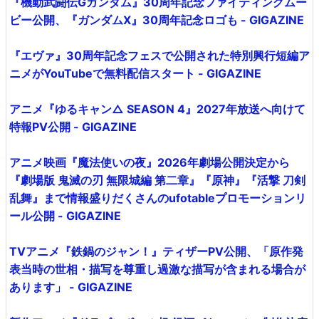
『機動武闘伝Gガンダム』30周年記念ファイティングムー
ビー公開、『ガンダムX』30周年記念ロゴも - GIGAZINE
『エヴァ』30周年記念フェスで公開された特別興行短編ア
ニメがYouTubeで無料配信スタート - GIGAZINE
アニメ『ゆるキャン△ SEASON 4』2027年放送へ向けて
特報PV公開 - GIGAZINE
アニメ映画『魔法使いの夜』2026年劇場公開決定から
『劇場版 鬼滅の刃 無限城編 第二章』『原神』『活撃 刀剣
乱舞』まで情報盛りだくさんのufotableプロモーションリ
ール公開 - GIGAZINE
TVアニメ『鉄鍋のジャン！』ティザーPV公開、「原作発
表当時の世相・描写を尊重し過激な描写が含まれる場合が
あります」 - GIGAZINE