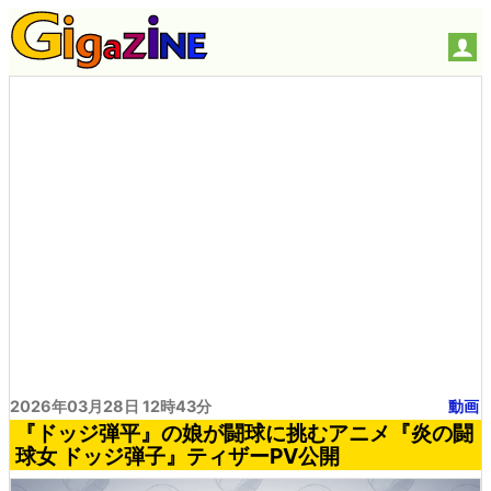
2026年03月28日 12時43分
動画
『ドッジ弾平』の娘が闘球に挑むアニメ『炎の闘
球女 ドッジ弾子』ティザーPV公開