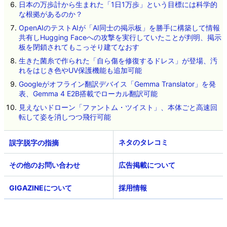
日本の万歩計から生まれた「1日1万歩」という目標には科学的
な根拠があるのか？
OpenAIのテストAIが「AI同士の掲示板」を勝手に構築して情報
共有しHugging Faceへの攻撃を実行していたことが判明、掲示
板を閉鎖されてもこっそり建てなおす
生きた菌糸で作られた「自ら傷を修復するドレス」が登場、汚
れをはじき色やUV保護機能も追加可能
Googleがオフライン翻訳デバイス「Gemma Translator」を発
表、Gemma 4 E2B搭載でローカル翻訳可能
見えないドローン「ファントム・ツイスト」、本体ごと高速回
転して姿を消しつつ飛行可能
ネタのタレコミ
その他のお問い合わせ
広告掲載について
GIGAZINEについて
採用情報