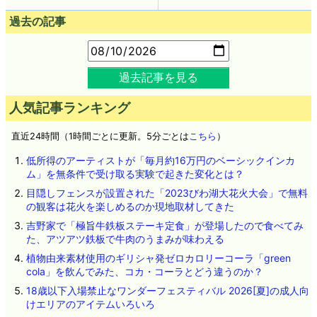
過去の記事
過去記事を見る
人気記事ランキング
直近24時間（1時間ごとに更新。5分ごとは
こちら
）
低所得のアーティストが「毎月約16万円のベーシックインカ
ム」を無条件で受け取る実験で起きた変化とは？
目隠しフェンスが設置された「2023びわ湖大花火大会」で無料
の観客は花火を楽しめるのか現地取材してきた
吉野家で「極旨牛鉄板ステーキ定食」が登場したので食べてみ
た、アツアツ鉄板で牛肉のうまみが味わえる
植物由来素材使用のギリシャ発ゼロカロリーコーラ「green
cola」を飲んでみた、コカ・コーラとどう違うのか？
18歳以下入場禁止なワンダーフェスティバル 2026[夏]の成人向
けエリアのアイテムいろいろ