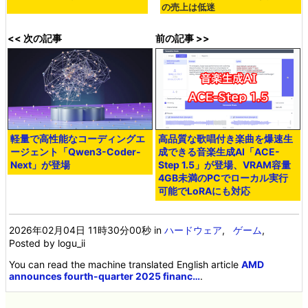
の売上は低迷
<< 次の記事
前の記事 >>
軽量で高性能なコーディングエ
高品質な歌唱付き楽曲を爆速生
ージェント「Qwen3-Coder-
成できる音楽生成AI「ACE-
Next」が登場
Step 1.5」が登場、VRAM容量
4GB未満のPCでローカル実行
可能でLoRAにも対応
2026年02月04日 11時30分00秒
in
ハードウェア
,
ゲーム
,
Posted by logu_ii
You can read the machine translated English article
AMD
announces fourth-quarter 2025 financ…
.