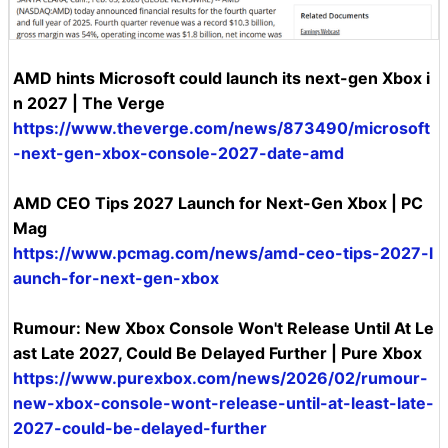
AMD hints Microsoft could launch its next-gen Xbox i
n 2027 | The Verge
https://www.theverge.com/news/873490/microsoft
-next-gen-xbox-console-2027-date-amd
AMD CEO Tips 2027 Launch for Next-Gen Xbox | PC
Mag
https://www.pcmag.com/news/amd-ceo-tips-2027-l
aunch-for-next-gen-xbox
Rumour: New Xbox Console Won't Release Until At Le
ast Late 2027, Could Be Delayed Further | Pure Xbox
https://www.purexbox.com/news/2026/02/rumour-
new-xbox-console-wont-release-until-at-least-late-
2027-could-be-delayed-further