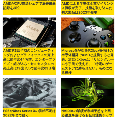
AMDがCPU市場シェアで過去最高
AMDによる半導体企業ザイリンク
記録を樹立
ス買収が完了、技術を取り込んだ
初の製品は2023年登場
AMD第3四半期のコンピューティ
Microsoftが次世代Xbox等向けの
ングおよびグラフィックスの売上
半導体開発でAMDと提携すると発
高は前年比44％増、エンタープラ
表、次世代Xboxは「リビングルー
イズ・組み込み・セミカスタムの
ムや手元で使える」「特定のゲー
売上高は19億ドルで前年比69％増
ムストアに縛られない」ものにな
る模様
PS5やXbox Series Xの供給不足は
NVIDIAの業績が市場予想を上回
2022年まで続く
る躍進を遂げるも仮想通貨チップ