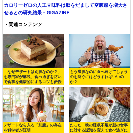
カロリーゼロの人工甘味料は脳をだまして空腹感を増大さ
せるとの研究結果 - GIGAZINE
・関連コンテンツ
「なぜデザートは別腹なのか？」
もう満腹なのに食べ続けてしまう
を専門家が解説、食べ過ぎを防い
のを防ぐにはどうすればいいの
で食事を健康的にするコツも伝授
か？
デザートなら入る「別腹」の存在
たった一晩の睡眠不足が脳の食事
を科学者が証明
に対する認識を変えて食べ過ぎに