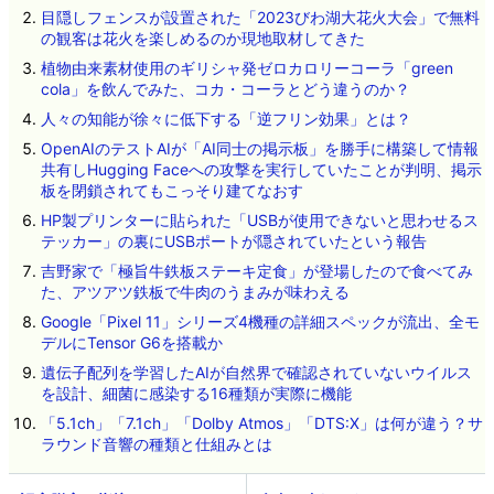
目隠しフェンスが設置された「2023びわ湖大花火大会」で無料
の観客は花火を楽しめるのか現地取材してきた
植物由来素材使用のギリシャ発ゼロカロリーコーラ「green
cola」を飲んでみた、コカ・コーラとどう違うのか？
人々の知能が徐々に低下する「逆フリン効果」とは？
OpenAIのテストAIが「AI同士の掲示板」を勝手に構築して情報
共有しHugging Faceへの攻撃を実行していたことが判明、掲示
板を閉鎖されてもこっそり建てなおす
HP製プリンターに貼られた「USBが使用できないと思わせるス
テッカー」の裏にUSBポートが隠されていたという報告
吉野家で「極旨牛鉄板ステーキ定食」が登場したので食べてみ
た、アツアツ鉄板で牛肉のうまみが味わえる
Google「Pixel 11」シリーズ4機種の詳細スペックが流出、全モ
デルにTensor G6を搭載か
遺伝子配列を学習したAIが自然界で確認されていないウイルス
を設計、細菌に感染する16種類が実際に機能
「5.1ch」「7.1ch」「Dolby Atmos」「DTS:X」は何が違う？サ
ラウンド音響の種類と仕組みとは