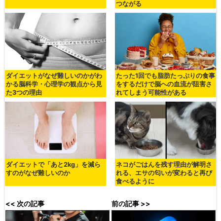
つながる
ダイエットがなぜ難しいのかがわ
たった1回でも脂肪たっぷりの食事
かる脳科学・心理学の観点から見
をするだけで脳への血流が阻害さ
た3つの理由
れてしまう可能性がある
ダイエットで「あと2kg」を減ら
ネコがごはんを残す理由が解明さ
すのがなぜ難しいのか
れる、エサの匂いが変わると再び
食べるように
<< 次の記事
前の記事 >>